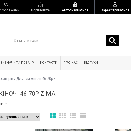
сок бажань
Порівняйте
Авторизуватися
Зареєструватися
 ВИЗНАЧИТИ РОЗМІР
КОНТАКТИ
ПРО НАС
ВІДГУКИ
розмірів
/
Джинси жіночі 46-70р
/
ІНОЧІ 46-70Р ZIMA
В: 2