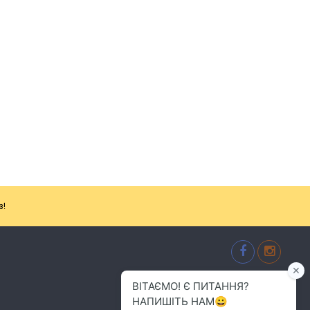
з!
м.Хмельницький
(096) 484-01-01
info.alenkaplus@gmail.com