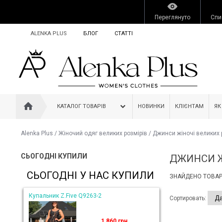
Переглянуто
Спи
ALENKA PLUS
БЛОГ
СТАТТІ
КАТАЛОГ ТОВАРІВ
НОВИНКИ
КЛІЄНТАМ
ЯК
Alenka Plus
/
Жіночий одяг великих розмірів
/
Джинси жіночі великих 
СЬОГОДНІ КУПИЛИ
ДЖИНСИ Ж
СЬОГОДНІ У НАС КУПИЛИ
ЗНАЙДЕНО ТОВАРІ
Купальник Z.Five Q9263-2
Сортировать:
1 860 грн.