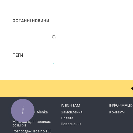
ОСТАННІ НОВИНИ
ТЕГИ
1
Я
КАТАЛОГ
КЛІЄНТАМ
ІНФОРМАЦІ
КНОПКА
Продукція ТМ Alenka
Замовлення
Контакти
ЗВ'ЯЗКУ
Plus
Оплата
Жіночий одяг великих
Повернення
розмірів
Розпродаж: все по 100