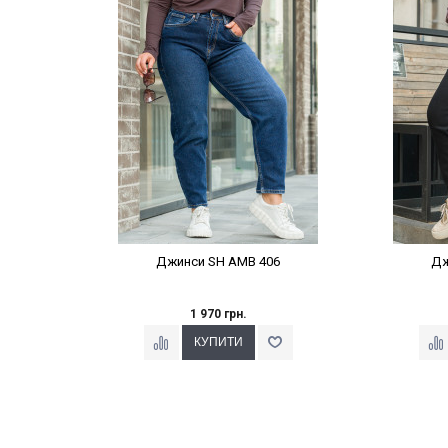
Наклейки Варіант з %
На
Джинси SH AMB 406
Дж
1 970 грн.