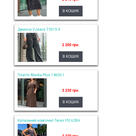
Джинси VJeans T3015-3
2 200 грн.
Плаття Alenka Plus 14600-1
3 230 грн.
Купальний комплект Teres FS162BH