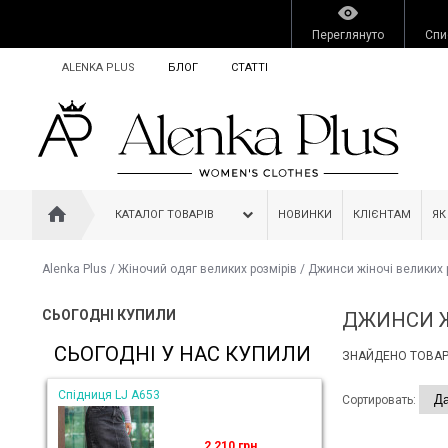
Переглянуто
Спи
ALENKA PLUS
БЛОГ
СТАТТІ
КАТАЛОГ ТОВАРІВ
НОВИНКИ
КЛІЄНТАМ
ЯК
Alenka Plus
/
Жіночий одяг великих розмірів
/
Джинси жіночі великих 
СЬОГОДНІ КУПИЛИ
ДЖИНСИ ЖІ
СЬОГОДНІ У НАС КУПИЛИ
ЗНАЙДЕНО ТОВАРІ
Спідниця LJ A653
Сортировать:
2 210 грн.