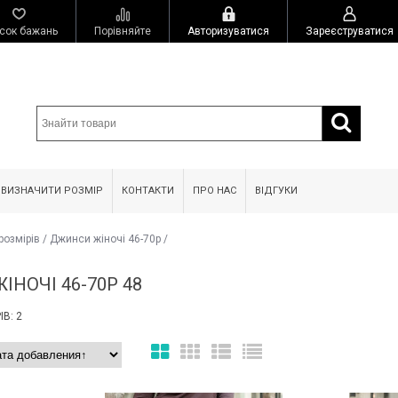
сок бажань
Порівняйте
Авторизуватися
Зареєструватися
 ВИЗНАЧИТИ РОЗМІР
КОНТАКТИ
ПРО НАС
ВІДГУКИ
розмірів
/
Джинси жіночі 46-70р
/
НОЧІ 46-70Р 48
В: 2