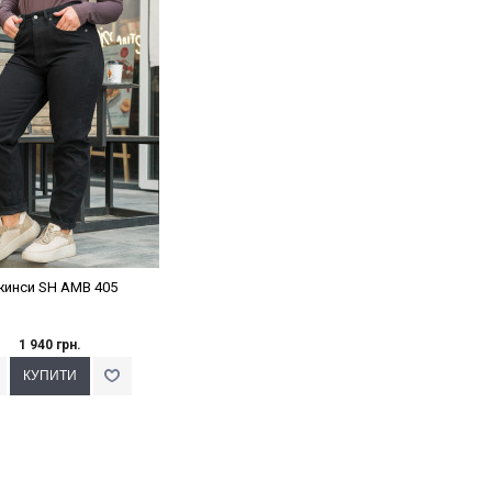
клейки Варіант з %
инси SH AMB 405
1 940 грн.