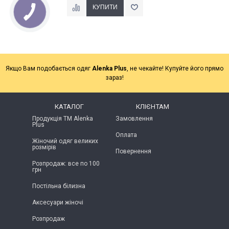
Якщо Вам подобається одяг
Alenka Plus
, не чекайте! Купуйте його прямо
зараз!
КАТАЛОГ
КЛІЄНТАМ
Продукція ТМ Alenka
Замовлення
Plus
Оплата
Жіночий одяг великих
розмірів
Повернення
Розпродаж: все по 100
грн
Постільна білизна
Аксесуари жіночі
Розпродаж