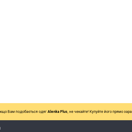
кщо Вам подобається одяг
Alenka Plus
, не чекайте! Купуйте його прямо зара
Я