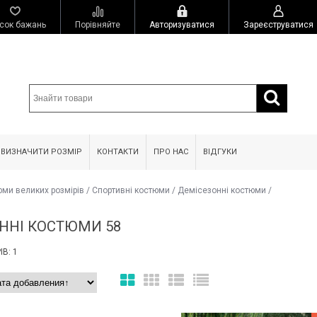
сок бажань
Порівняйте
Авторизуватися
Зареєструватися
 ВИЗНАЧИТИ РОЗМІР
КОНТАКТИ
ПРО НАС
ВІДГУКИ
юми великих розмірів
/
Спортивні костюми
/
Демісезонні костюми
/
ННІ КОСТЮМИ 58
В: 1