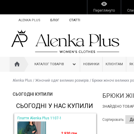
Переглянуто
Спи
ALENKA PLUS
БЛОГ
СТАТТІ
КАТАЛОГ ТОВАРІВ
НОВИНКИ
КЛІЄНТАМ
ЯК
Alenka Plus
/
Жіночий одяг великих розмірів
/
Брюки жіночі великих ро
СЬОГОДНІ КУПИЛИ
БРЮКИ ЖІ
СЬОГОДНІ У НАС КУПИЛИ
ЗНАЙДЕНО ТОВАРІ
Плаття Alenka Plus 1107-1
Сортировать:
2 930 грн.