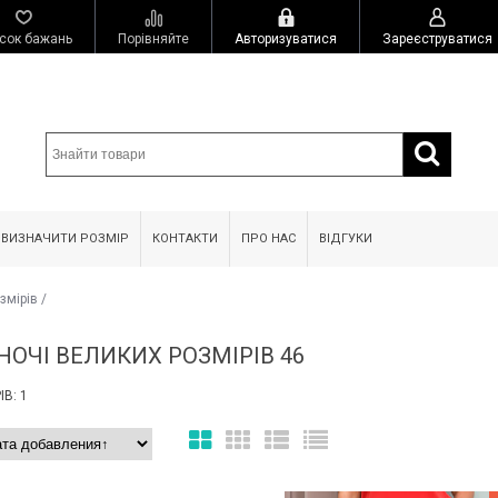
сок бажань
Порівняйте
Авторизуватися
Зареєструватися
 ВИЗНАЧИТИ РОЗМІР
КОНТАКТИ
ПРО НАС
ВІДГУКИ
змірів
/
НОЧІ ВЕЛИКИХ РОЗМІРІВ 46
В: 1