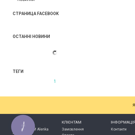
СТРАНИЦА FACEBOOK
ОСТАННІ НОВИНИ
ТЕГИ
1
Я
КАТАЛОГ
КЛІЄНТАМ
ІНФОРМАЦІ
КНОПКА
ЗВ'ЯЗКУ
Продукція ТМ Alenka
Замовлення
Контакти
Plus