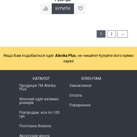
1
2
→
Якщо Вам подобається одяг
Alenka Plus
, не чекайте! Купуйте його прямо
зараз!
КАТАЛОГ
КЛІЄНТАМ
Продукція ТМ Alenka
Замовлення
Plus
Оплата
Жіночий одяг великих
розмірів
Повернення
Розпродаж: все по 100
грн
Постільна білизна
Аксесуари жіночі