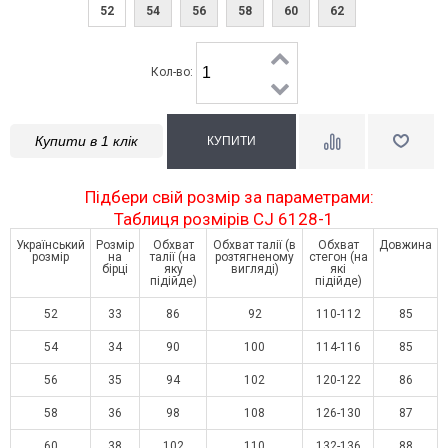
52
54
56
58
60
62
Кол-во:
Купити в 1 клік
Підбери свій розмір за параметрами:
Таблиця розмірів CJ 6128-1
Український
Розмір
Обхват
Обхват талії (в
Обхват
Довжина
розмір
на
талії (на
розтягненому
стегон (на
бірці
яку
вигляді)
які
підійде)
підійде)
52
33
86
92
110-112
85
54
34
90
100
114-116
85
56
35
94
102
120-122
86
58
36
98
108
126-130
87
60
38
102
110
132-136
88