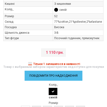
Кишені
З кишенями
Колір_
синій
Розмір
52
Склад
77%cotton,21%poliester,2%elastane
Посадка
Висока
Щільність джинса
3-В
Тип фігури
Пісочний годинник, прямокутник
1 110 грн.
Тільки 1 залишилося в наявності
Товар с выбранным набором характеристик недоступен для покупки
ПОВІДОМИТИ ПРО НАДХОДЖЕННЯ
Колір_:
синій
Розмір: