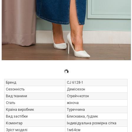
Бренд
CJ 6128-1
Сезонність
Демісезон
Вид тканини
Стрейч-котон
Стать
жіноча
Країна виробник
Туреччина
Вид застібки
Блискавка, ґудзик
Коментар
Індивідуальна розмірна сітка
Зріст моделі
1м64см