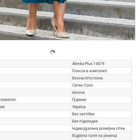
Alenka Plus 14579
Поясок в комплекті
Весна/літо/осінь
Сатин Соло
жіноча
елементи
Ґудзики
ник
Україна
Без застібки
Без підкладки
Індивідуальна розмірна сітка
Відрізна талія на резинці