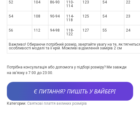
52
104
86-90
110-
123
54
22
114
54
108
90-94
114-
125
54
23
118
56
112
94-98
118-
127
55
24
122
Важливо! Обираючи потрібний розмір, звертайте увагу на те, як тягнетьс
особливості моделі та її крій. Можливі відхилення замірів 2 см
Потрібна консультація або допомога у підборі розміру? Ми завжди
на зв’язку з 7:00 до 23:00.
Є ПИТАННЯ? ПИШІТЬ У ВАЙБЕРІ
Категории:
Святкові плаття великих розмірів