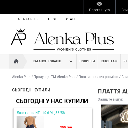
Переглянуто
Спи
ALENKA PLUS
БЛОГ
СТАТТІ
КАТАЛОГ ТОВАРІВ
НОВИНКИ
КЛІЄНТАМ
ЯК
Alenka Plus
/
Продукція ТМ Alenka Plus
/
Плаття великих розмірів
/
Свя
СЬОГОДНІ КУПИЛИ
ПЛАТТЯ AL
Залиште відгук
СЬОГОДНІ У НАС КУПИЛИ
Джеггинси NTL 10-6 УЦ 56/58
300 грн.