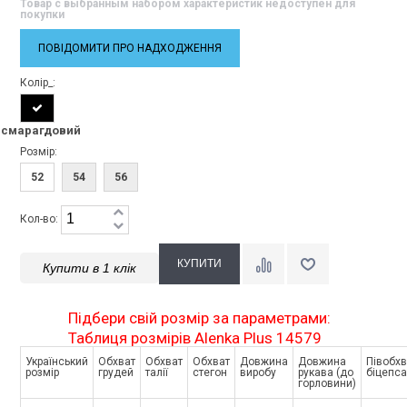
Товар с выбранным набором характеристик недоступен для
покупки
ПОВІДОМИТИ ПРО НАДХОДЖЕННЯ
Колір_:
смарагдовий
Розмір:
52
54
56
Кол-во:
Купити в 1 клік
Підбери свій розмір за параметрами:
Таблиця розмірів Alenka Plus 14579
Український
Обхват
Обхват
Обхват
Довжина
Довжина
Півобхв
розмір
грудей
талії
стегон
виробу
рукава (до
біцепса
горловини)