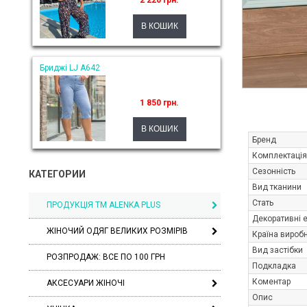
2 220 грн.
Бриджі LJ A642
1 850 грн.
Бренд
Комплектація
Сезонність
КАТЕГОРИИ
Вид тканини
Стать
ПРОДУКЦІЯ ТМ ALENKA PLUS
Декоративні 
ЖІНОЧИЙ ОДЯГ ВЕЛИКИХ РОЗМІРІВ
Країна вироб
Вид застібки
РОЗПРОДАЖ: ВСЕ ПО 100 ГРН
Подкладка
Коментар
АКСЕСУАРИ ЖІНОЧІ
Опис