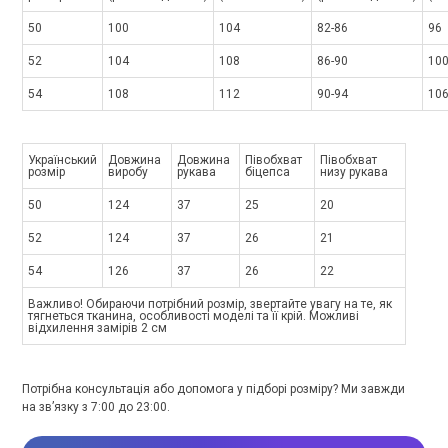
50
100
104
82-86
96
52
104
108
86-90
10
54
108
112
90-94
10
Український
Довжина
Довжина
Півобхват
Півобхват
розмір
виробу
рукава
біцепса
низу рукава
50
124
37
25
20
52
124
37
26
21
54
126
37
26
22
Важливо! Обираючи потрібний розмір, звертайте увагу на те, як
тягнеться тканина, особливості моделі та її крій. Можливі
відхилення замірів 2 см
Потрібна консультація або допомога у підборі розміру? Ми завжди
на зв’язку з 7:00 до 23:00.