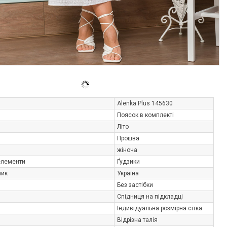
Alenka Plus 145630
Поясок в комплекті
Літо
Прошва
жіноча
елементи
Ґудзики
ник
Україна
Без застібки
Спідниця на підкладці
Індивідуальна розмірна сітка
Відрізна талія