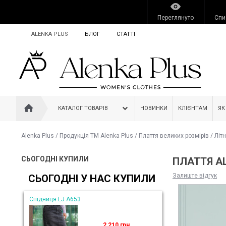
Переглянуто
Спи
ALENKA PLUS
БЛОГ
СТАТТІ
КАТАЛОГ ТОВАРІВ
НОВИНКИ
КЛІЄНТАМ
ЯК
Alenka Plus
/
Продукція ТМ Alenka Plus
/
Плаття великих розмірів
/
Літ
СЬОГОДНІ КУПИЛИ
ПЛАТТЯ AL
Залиште відгук
СЬОГОДНІ У НАС КУПИЛИ
Спідниця LJ A653
2 210 грн.