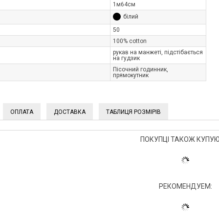
1м64см
білий
50
100% cotton
рукав на манжеті, підстібається
на гудзик
Пісочний годинник,
прямокутник
ОПЛАТА
ДОСТАВКА
ТАБЛИЦЯ РОЗМІРІВ
ПОКУПЦІ ТАКОЖ КУПУЮ
РЕКОМЕНДУЕМ: