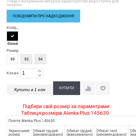
Товар с выбранным набором характеристик недоступен для
покупки
ПОВІДОМИТИ ПРО НАДХОДЖЕННЯ
Колір_:
білий
Розмір:
50
52
54
Кол-во:
Купити в 1 клік
Підбери свій розмір за параметрами:
Таблиця розмірів Alenka Plus 145630
Плаття Alenka Plus 145630
Український
Обхват грудей
Обхват грудей
Обхват талії
Обх
розмір
(рекомендовано)
(максимально)
(рекомендовано)
(м