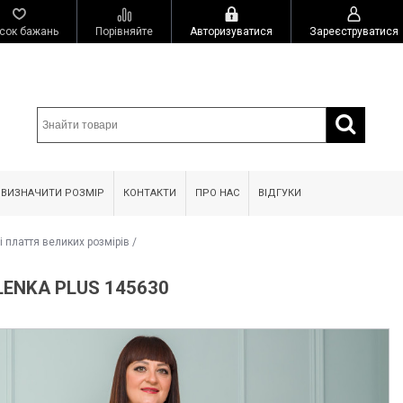
сок бажань
Порівняйте
Авторизуватися
Зареєструватися
 ВИЗНАЧИТИ РОЗМІР
КОНТАКТИ
ПРО НАС
ВІДГУКИ
ні плаття великих розмірів
/
ENKA PLUS 145630