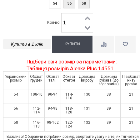
54
56
58
Кол-во:
Купити в 1 клік
Підбери свій розмір за параметрами:
Таблиця розмірів Alenka Plus 14551
Український
Обхват
Обхват
Обхват
Довжина
Довжина
Півобхват
розмір
грудей
талії
стегон
виробу
рукава (до
низу
горловини)
рукава
54
108-10
90-94
114-
130
38
21
116
56
112-
94-98
118-
131
39
21
114
120
58
116-
98-102
122-
132
39
21
118
124
Важливо! Обираючи потрібний розмір, звертайте увагу на те, як тягнеться