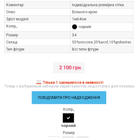
Коментар
Індивідуальна розмірна сітка
Опис
Вільного крою
Зріст моделі
1м64см
Колір_
чорний
Розмір
54
Склад
55%viscose,35%aсril,10%poliester;
Тип фігури
Всі типи фігури
2 100 грн.
Тільки 1 залишилося в наявності
Товар с выбранным набором характеристик недоступен для покупки
ПОВІДОМИТИ ПРО НАДХОДЖЕННЯ
Колір_:
чорний
Розмір: