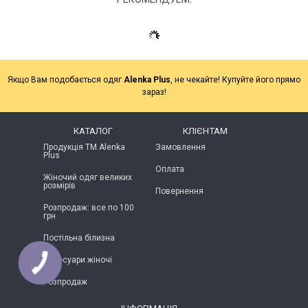
Якщо Вам подобається одяг
Alenka Plus
, не чекайте! Купуйте його прямо
зараз!
КАТАЛОГ
КЛІЄНТАМ
Продукція ТМ Alenka
Замовлення
Plus
Оплата
Жіночий одяг великих
розмірів
Повернення
Розпродаж: все по 100
грн
Постільна білизна
Аксесуари жіночі
КНОПКА
ЗВ'ЯЗКУ
Розпродаж