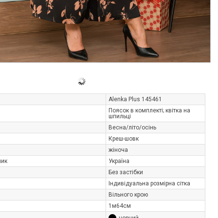
Alenka Plus 145461
Поясок в комплекті; квітка на
шпильці
Весна/літо/осінь
Креш-шовк
жіноча
ник
Україна
Без застібки
Індивідуальна розмірна сітка
Вільного крою
1м64см