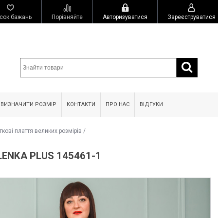
сок бажань
Порівняйте
Авторизуватися
Зареєструватися
 ВИЗНАЧИТИ РОЗМІР
КОНТАКТИ
ПРО НАС
ВІДГУКИ
ткові плаття великих розмірів
/
ENKA PLUS 145461-1