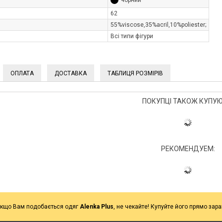
чорний
62
55%viscose,35%aсril,10%poliester;
Всі типи фігури
ОПЛАТА
ДОСТАВКА
ТАБЛИЦЯ РОЗМІРІВ
ПОКУПЦІ ТАКОЖ КУПУЮ
РЕКОМЕНДУЕМ:
кщо Вам подобається одяг
Alenka Plus
, не чекайте! Купуйте його прямо зара