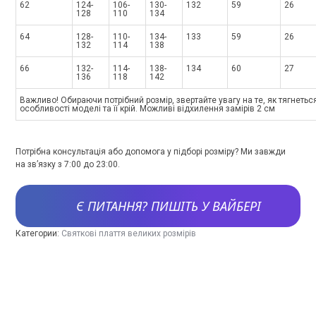
62
124-
106-
130-
132
59
26
128
110
134
64
128-
110-
134-
133
59
26
132
114
138
66
132-
114-
138-
134
60
27
136
118
142
Важливо! Обираючи потрібний розмір, звертайте увагу на те, як тягнетьс
особливості моделі та її крій. Можливі відхилення замірів 2 см
Потрібна консультація або допомога у підборі розміру? Ми завжди
на зв’язку з 7:00 до 23:00.
Є ПИТАННЯ? ПИШІТЬ У ВАЙБЕРІ
Категории:
Святкові плаття великих розмірів