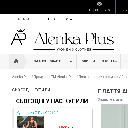
Переглянуто
Спи
ALENKA PLUS
БЛОГ
СТАТТІ
КАТАЛОГ ТОВАРІВ
НОВИНКИ
КЛІЄНТАМ
ЯК
Alenka Plus
/
Продукція ТМ Alenka Plus
/
Плаття великих розмірів
/
Свя
СЬОГОДНІ КУПИЛИ
ПЛАТТЯ AL
Залиште відгук
СЬОГОДНІ У НАС КУПИЛИ
Купальник Z.Five Q9263-2
1 860 грн.