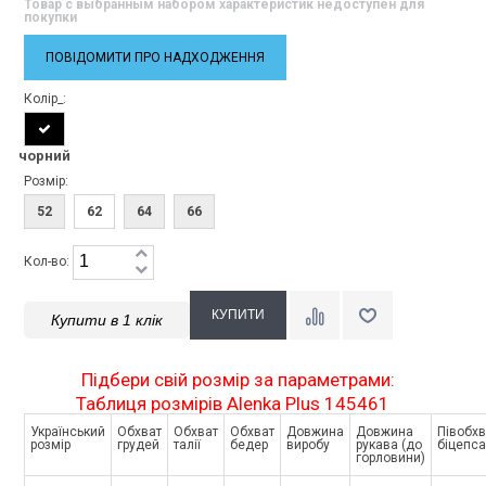
Товар с выбранным набором характеристик недоступен для
покупки
ПОВІДОМИТИ ПРО НАДХОДЖЕННЯ
Колір_:
чорний
Розмір:
52
62
64
66
Кол-во:
Купити в 1 клік
Підбери свій розмір за параметрами:
Таблиця розмірів Alenka Plus 145461
Український
Обхват
Обхват
Обхват
Довжина
Довжина
Півобхв
розмір
грудей
талії
бедер
виробу
рукава (до
біцепса
горловини)