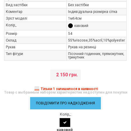
Вид застібки
Без застібки
Коментар
Індивідуальна розмірна сітка
Зріст моделі
1м64см
Колір_
кавовий
Розмір
54
Склад
55%viscose,35%aсril,10%polуester
Рукав
Рукав на резинці
Тип фігури
Пісочний годинник, прямокутник,
трикутник
2 150 грн.
Тільки 1 залишилося в наявності
Товар с выбранным набором характеристик недоступен для покупки
ПОВІДОМИТИ ПРО НАДХОДЖЕННЯ
Колір_:
кавовий