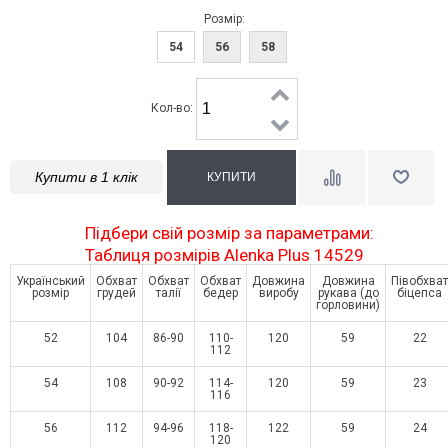
Розмір:
54
56
58
Кол-во:
Купити в 1 клік
Підбери свій розмір за параметрами:
Таблиця розмірів Alenka Plus 14529
Український
Обхват
Обхват
Обхват
Довжина
Довжина
Півобхват
розмір
грудей
талії
бедер
виробу
рукава (до
біцепса
горловини)
52
104
86-90
110-
120
59
22
112
54
108
90-92
114-
120
59
23
116
56
112
94-96
118-
122
59
24
120