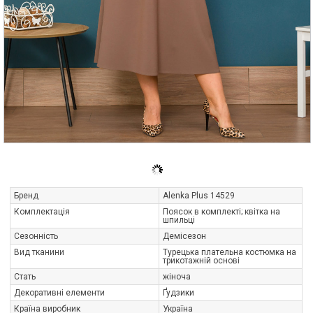
Бренд
Alenka Plus 14529
Комплектація
Поясок в комплекті; квітка на
шпильці
Сезонність
Демісезон
Вид тканини
Турецька плательна костюмка на
трикотажній основі
Стать
жіноча
Декоративні елементи
Ґудзики
Країна виробник
Україна