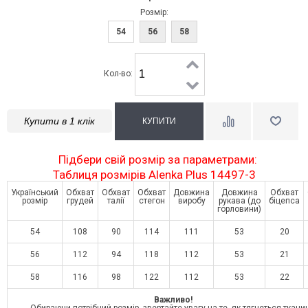
Розмір:
54
56
58
Кол-во:
Купити в 1 клік
Підбери свій розмір за параметрами:
Таблиця розмірів Alenka Plus 14497-3
Український
Обхват
Обхват
Обхват
Довжина
Довжина
Обхват
розмір
грудей
талії
стегон
виробу
рукава (до
біцепса
горловини)
54
108
90
114
111
53
20
56
112
94
118
112
53
21
58
116
98
122
112
53
22
Важливо!
Обираючи потрібний розмір, звертайте увагу на те, як тягнеться ткани