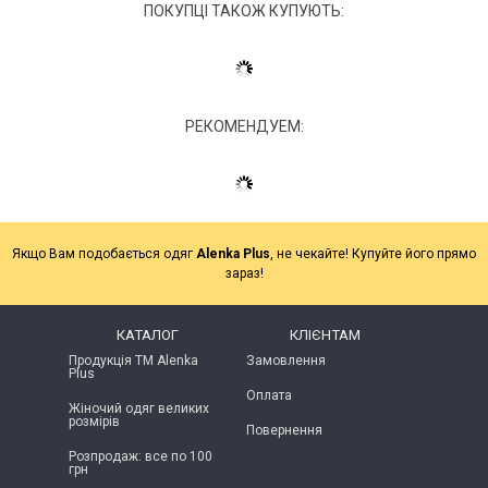
ПОКУПЦІ ТАКОЖ КУПУЮТЬ:
РЕКОМЕНДУЕМ:
Якщо Вам подобається одяг
Alenka Plus
, не чекайте! Купуйте його прямо
зараз!
КАТАЛОГ
КЛІЄНТАМ
Продукція ТМ Alenka
Замовлення
Plus
Оплата
Жіночий одяг великих
розмірів
Повернення
Розпродаж: все по 100
грн