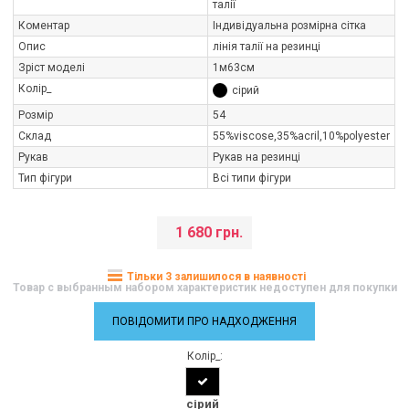
талії
Коментар
Індивідуальна розмірна сітка
Опис
лінія талії на резинці
Зріст моделі
1м63см
Колір_
сірий
Розмір
54
Склад
55%viscose,35%aсril,10%polуester
Рукав
Рукав на резинці
Тип фігури
Всі типи фігури
1 680 грн.
Тільки 3 залишилося в наявності
Товар с выбранным набором характеристик недоступен для покупки
ПОВІДОМИТИ ПРО НАДХОДЖЕННЯ
Колір_:
сірий