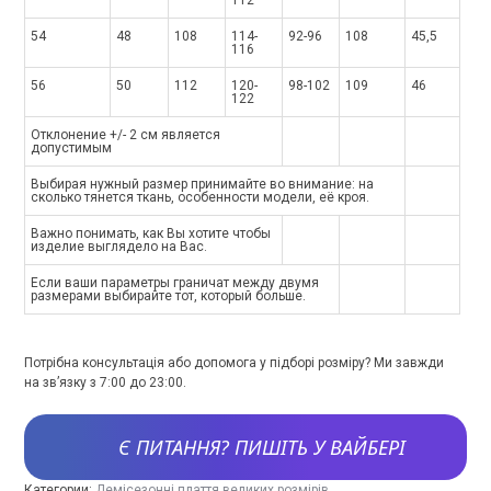
112
54
48
108
114-
92-96
108
45,5
116
56
50
112
120-
98-102
109
46
122
Отклонение +/- 2 см является
допустимым
Выбирая нужный размер принимайте во внимание: на
сколько тянется ткань, особенности модели, её кроя.
Важно понимать, как Вы хотите чтобы
изделие выглядело на Вас.
Если ваши параметры граничат между двумя
размерами выбирайте тот, который больше.
Потрібна консультація або допомога у підборі розміру? Ми завжди
на зв’язку з 7:00 до 23:00.
Є ПИТАННЯ? ПИШІТЬ У ВАЙБЕРІ
Категории:
Демісезонні плаття великих розмірів