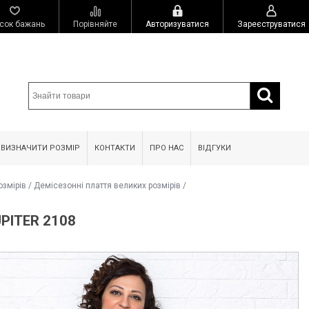
сок бажань
Порівняйте
Авторизуватися
Зареєструватися
 ВИЗНАЧИТИ РОЗМІР
КОНТАКТИ
ПРО НАС
ВІДГУКИ
озмірів
/
Демісезонні плаття великих розмірів
/
PITER 2108