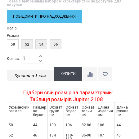
Товар с выбранным набором характеристик недоступен для
покупки
ПОВІДОМИТИ ПРО НАДХОДЖЕННЯ
Колір:
Розмір:
50
52
54
56
Кол-во:
Купити в 1 клік
Підбери свій розмір за параметрами:
Таблиця розмірів Jupiter 2108
Украинский
Размер
Обхват
Обхват
Обхват
Длина
Длина
размер
на
груди
бедер
талии
изделия
рукава
бирке
см
см
см
см
см
50
44
100
106
82-86
106
44
52
46
104
110-
86-90
107
45