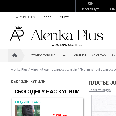
Переглянуто
Спи
ALENKA PLUS
БЛОГ
СТАТТІ
КАТАЛОГ ТОВАРІВ
НОВИНКИ
КЛІЄНТАМ
ЯК
Alenka Plus
/
Жіночий одяг великих розмірів
/
Плаття жіночі великих р
СЬОГОДНІ КУПИЛИ
ПЛАТЬЕ JU
Залиште відгук
СЬОГОДНІ У НАС КУПИЛИ
Спідниця LJ A653
2 210 грн.