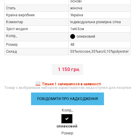
основі
Стать
жіноча
Країна виробник
Україна
Коментар
Індивідуальна розмірна сітка
Зріст моделі
1м63см
Колір_
оливковий
Розмір
48
Склад
55%viscose,35%aсril,10%polуester
1 150 грн.
Тільки 1 залишилося в наявності
Товар с выбранным набором характеристик недоступен для покупки
ПОВІДОМИТИ ПРО НАДХОДЖЕННЯ
Колір_:
оливковий
Розмір: