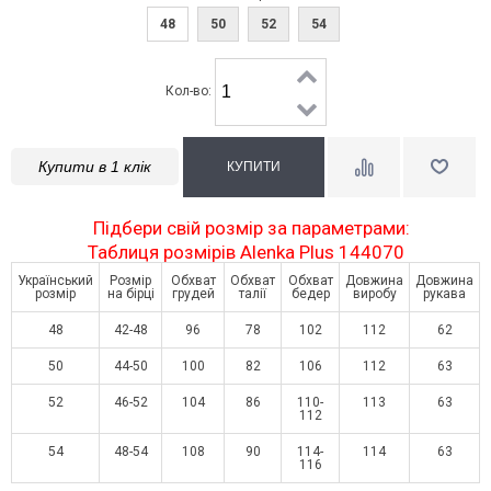
48
50
52
54
Кол-во:
Купити в 1 клік
Підбери свій розмір за параметрами:
Таблиця розмірів Alenka Plus 144070
Український
Розмір
Обхват
Обхват
Обхват
Довжина
Довжина
розмір
на бірці
грудей
талії
бедер
виробу
рукава
48
42-48
96
78
102
112
62
50
44-50
100
82
106
112
63
52
46-52
104
86
110-
113
63
112
54
48-54
108
90
114-
114
63
116