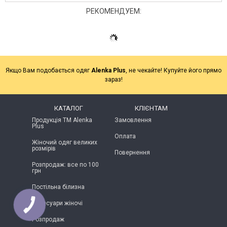
РЕКОМЕНДУЕМ:
Якщо Вам подобається одяг
Alenka Plus
, не чекайте! Купуйте його прямо
зараз!
КАТАЛОГ
КЛІЄНТАМ
Продукція ТМ Alenka
Замовлення
Plus
Оплата
Жіночий одяг великих
розмірів
Повернення
Розпродаж: все по 100
грн
Постільна білизна
Аксесуари жіночі
Розпродаж