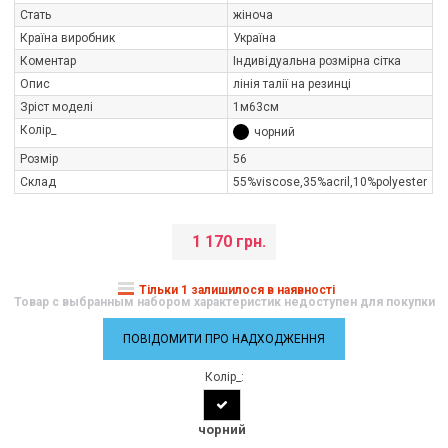
Стать
жіноча
Країна виробник
Україна
Коментар
Індивідуальна розмірна сітка
Опис
лінія талії на резинці
Зріст моделі
1м63см
Колір_
чорний
Розмір
56
Склад
55%viscose,35%aсril,10%polуester
1 170 грн.
Тільки 1 залишилося в наявності
Товар с выбранным набором характеристик недоступен для покупки
ПОВІДОМИТИ ПРО НАДХОДЖЕННЯ
Колір_:
чорний