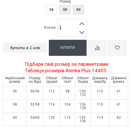
Розмір:
56
58
60
Кол-во:
Купити в 1 клік
Підбери свій розмір за параметрами:
Таблиця розмірів Alenka Plus 14405
Український
Розмір
Обхват
Обхват
Обхват
Довжина
Довжина
розмір
на бірці
грудей
талії
бедер
виробу
рукава
56
50-56
112
98
120-
113
61
122
58
52-58
116
104
126-
113
61
128
60
54-60
120
110
132-
114
62
136