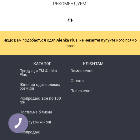
РЕКОМЕНДУЕМ:
Якщо Вам подобається одяг
Alenka Plus
, не чекайте! Купуйте його прямо
зараз!
КАТАЛОГ
КЛІЄНТАМ
Продукція ТМ Alenka
Замовлення
Plus
Оплата
Жіночий одяг великих
розмірів
Повернення
Розпродаж: все по 100
грн
Постільна білизна
КНОПКА
Аксесуари жіночі
ЗВ'ЯЗКУ
Розпродаж