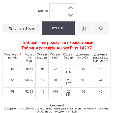
Кол-во:
Купити в 1 клік
Підбери свій розмір за параметрами:
Таблиця розмірів Alenka Plus 14237
Український
Розмір
Обхват
Обхват
Обхват
Довжина
Довжина
розмір
на
грудей
талії
бедер
виробу
рукава від
бірці
горловини
54
48-54
108
92
114-
107
43
116
56
50-56
112
98
120-
108
44
122
58
52-58
116
104
126-
109
45
128
Важливо!
Обираючи потрібний розмір ,звертайте увагу на те, як тягнеться тканина
,особливості моделі та її крій