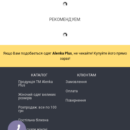
РЕКОМЕНДУЕМ:
Якщо Вам подобається одяг
Alenka Plus
, не чекайте! Купуйте його прямо
зараз!
КАТАЛОГ
КЛІЄНТАМ
Продукція ТМ Alenka
Замовлення
Plus
Оплата
Жіночий одяг великих
розмірів
Повернення
Розпродаж: все по 100
грн
Постільна білизна
Аксесуари жіночі
КНОПКА