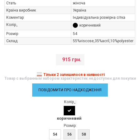
Стать
жіноча
Країна виробник
Україна
Коментар
Індивідуальна розмірна сітка
Колір_
коричневий
Розмір
54
Склад
55%viscose,35%aсril,10%polуester
915 грн.
Тільки 2 залишилося в наявності
Товар с выбранным набором характеристик недоступен для покупки
ПОВІДОМИТИ ПРО НАДХОДЖЕННЯ
Колір_:
коричневий
Розмір:
54
56
58