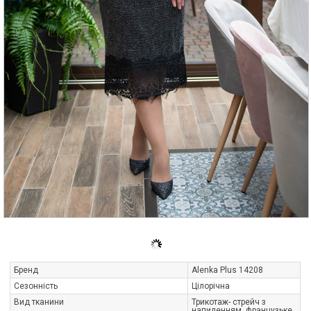
Бренд
Alenka Plus 14208
Сезонність
Цілорічна
Вид тканини
Трикотаж- стрейч з
напиленням, французьке