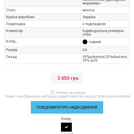
мереживо
Стать
жіноча
Країна виробник
Україна
Подкладка
з підкладкою
Коментар
Індивідуальна розмірна
сітка
Колір_
чорний
Розмір
54
Склад
50%polуester,20%elastane,
30% acrіl
3 650 грн.
Немає на складі
Товар с выбранным набором характеристик недоступен для покупки
ПОВІДОМИТИ ПРО НАДХОДЖЕННЯ
Колір_: