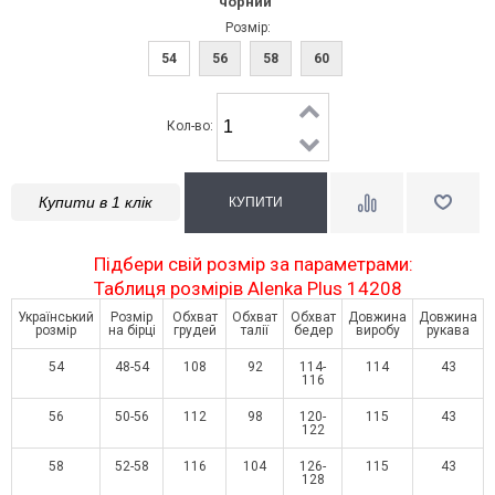
чорний
Розмір:
54
56
58
60
Кол-во:
Купити в 1 клік
Підбери свій розмір за параметрами:
Таблиця розмірів Alenka Plus 14208
Український
Розмір
Обхват
Обхват
Обхват
Довжина
Довжина
розмір
на бірці
грудей
талії
бедер
виробу
рукава
54
48-54
108
92
114-
114
43
116
56
50-56
112
98
120-
115
43
122
58
52-58
116
104
126-
115
43
128