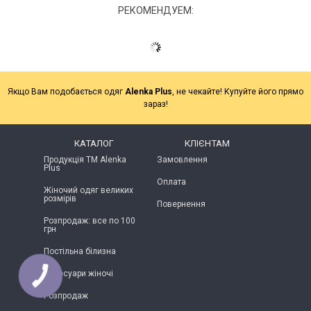
РЕКОМЕНДУЕМ:
Якщо Вам подобається одяг
Alenka Plus
, не чекайте! Купуйте його прямо
зараз!
КАТАЛОГ
КЛІЄНТАМ
Продукція ТМ Alenka
Замовлення
Plus
Оплата
Жіночий одяг великих
розмірів
Повернення
Розпродаж: все по 100
грн
Постільна білизна
Аксесуари жіночі
Розпродаж