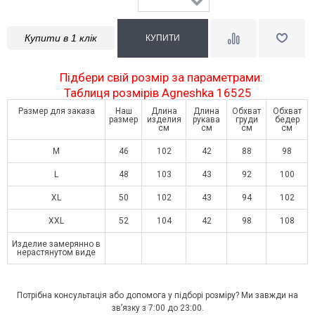
Купити в 1 клік
Підбери свій розмір за параметрами:
Таблиця розмірів Agneshka 16525
Размер для заказа
Наш
Длина
Длина
Обхват
Обхват
размер
изделия
рукава
груди
бедер
см
см
см
см
M
46
102
42
88
98
L
48
103
43
92
100
XL
50
102
43
94
102
XXL
52
104
42
98
108
Изделие замерянно в
нерастянутом виде
Потрібна консультація або допомога у підборі розміру? Ми завжди на
зв’язку з 7:00 до 23:00.