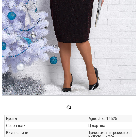
Бренд
Agneshka 16525
Сезонність
Цілорічна
Вид тканини
Трикотаж з люрексовою
ниткою, шифон