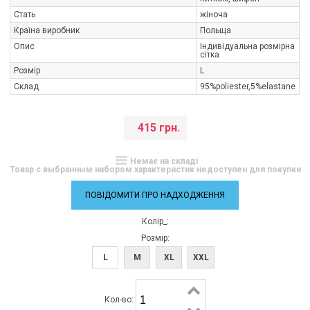
Стать
жіноча
Країна виробник
Польща
Опис
Індивідуальна розмірна
сітка
Розмір
L
Склад
95%poliester,5%elastane
415 грн.
Немає на складі
Товар с выбранным набором характеристик недоступен для покупки
ПОВІДОМИТИ ПРО НАДХОДЖЕННЯ
Колір_:
Розмір:
L
M
XL
XXL
Кол-во: