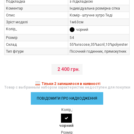
Подкладка
з підкладкою
Коментар
Індивідуальна розмірна сітка
Опис
Комір - штучне хутро Теді
Зріст моделі
1м63см
Колір_
чорний
Розмір
54
Склад
55%viscose,35%aсril,10%polуester
Тип фігури
Пісочний годинник, прямокутник
2 400 грн.
Тільки 2 залишилося в наявності
Товар с выбранным набором характеристик недоступен для покупки
ПОВІДОМИТИ ПРО НАДХОДЖЕННЯ
Колір_:
чорний
Розмір: