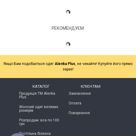
РЕКОМЕНДУЕМ:
Якщо Вам подобається одяг
Alenka Plus
, не чекайте! Купуйте його прямо
зараз!
КАТАЛОГ
КЛІЄНТАМ
Продукція ТМ Alenka
Замовлення
Plus
Оплата
Жіночий одяг великих
розмірів
Повернення
Розпродаж: все по 100
грн
Постільна білизна