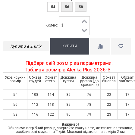
54
56
58
Кол-во:
Купити в 1 клік
Підбери свій розмір за параметрами:
Таблиця розмірів Alenka Plus 2036-3
Український
Обхват
Обхват
Довжина
Довжина
Обхват
Обхват
розмір
грудей
стегон
куртки
рукава (до
біцепса
зап'ястк
горловини)
54
108
114
89
76
22
17
56
112
118
89
78
22
17
58
116
122
90
79
23
17
Важливо!
Обираючи потрібний розмір, звертайте увагу на те, як тягнеться тканина,
особливості моделі та її крій. Можливі відхилення замірів 2 см