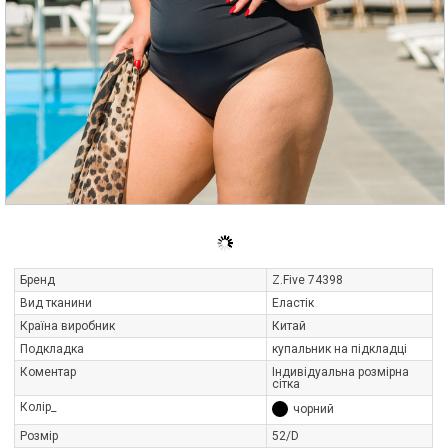
Бренд
Z.Five 74398
Вид тканини
Еластік
Країна виробник
Китай
Подкладка
купальник на підкладці
Коментар
Індивідуальна розмірна
сітка
Колір_
чорний
Розмір
52/D