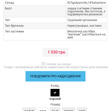
Склад
82%polyamide,18%elastane
Бюст
чашка з м'яким з'ємним
поролоном, без кісточок, з
підтримуючою резинкою
Тип
Суцільний купальник
Тип бретелек
Нерегульовані, нез'ємні
Тип застежки
Металічна застібка
"метелик" (застібається на
шиї)
1 530 грн.
Немає на складі
Товар с выбранным набором характеристик недоступен для покупки
ПОВІДОМИТИ ПРО НАДХОДЖЕННЯ
Колір_:
чорний
Розмір: