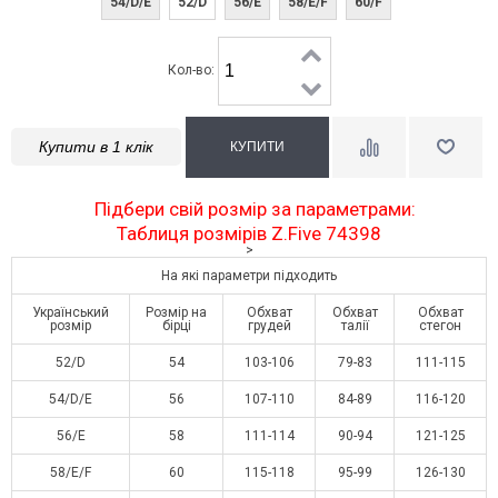
54/D/E
52/D
56/E
58/E/F
60/F
Кол-во:
Купити в 1 клік
Підбери свій розмір за параметрами:
Таблиця розмірів Z.Five 74398
>
На які параметри підходить
Український
Розмір на
Обхват
Обхват
Обхват
розмір
бірці
грудей
талії
стегон
52/D
54
103-106
79-83
111-115
54/D/E
56
107-110
84-89
116-120
56/E
58
111-114
90-94
121-125
58/E/F
60
115-118
95-99
126-130