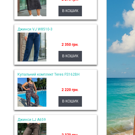
Джинси VJ W8510-3
2 350 грн.
Купальний комплект Teres FS162BH
2 220 грн.
Джинси LJ A659