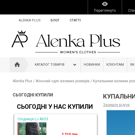
Переглянуто
Спи
ALENKA PLUS
БЛОГ
СТАТТІ
КАТАЛОГ ТОВАРІВ
НОВИНКИ
КЛІЄНТАМ
ЯК
Alenka Plus
/
Жіночий одяг великих розмірів
/
Купальники великих роз
СЬОГОДНІ КУПИЛИ
КУПАЛЬНИК
Залиште відгук
СЬОГОДНІ У НАС КУПИЛИ
Спідниця LJ A653
2 210 грн.