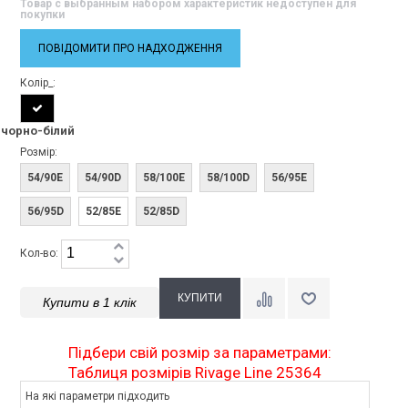
Товар с выбранным набором характеристик недоступен для
покупки
ПОВІДОМИТИ ПРО НАДХОДЖЕННЯ
Колір_:
чорно-білий
Розмір:
54/90E
54/90D
58/100E
58/100D
56/95E
56/95D
52/85E
52/85D
Кол-во:
Купити в 1 клік
Підбери свій розмір за параметрами:
Таблиця розмірів Rivage Line 25364
На які параметри підходить