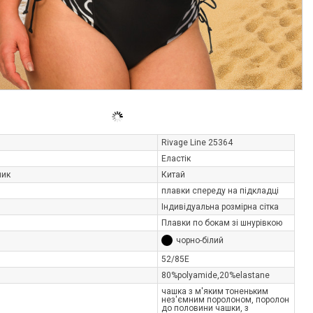
Rivage Line 25364
Еластік
ник
Китай
плавки спереду на підкладці
Індивідуальна розмірна сітка
Плавки по бокам зі шнурівкою
чорно-білий
52/85E
80%polyamide,20%elastane
чашка з м'яким тоненьким
нез'ємним поролоном, поролон
до половини чашки, з