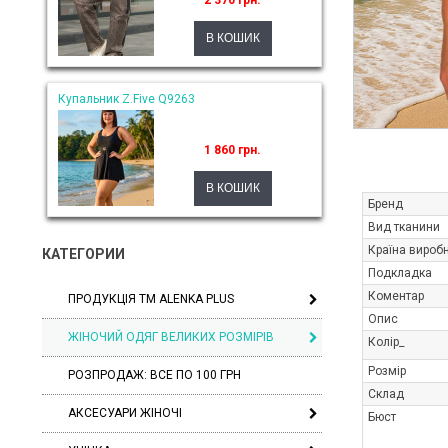
2 370 грн.
Купальник Z.Five Q9263
1 860 грн.
Бренд
Вид тканини
Країна вироб
КАТЕГОРИИ
Подкладка
Коментар
ПРОДУКЦІЯ ТМ ALENKA PLUS
Опис
ЖІНОЧИЙ ОДЯГ ВЕЛИКИХ РОЗМІРІВ
Колір_
Розмір
РОЗПРОДАЖ: ВСЕ ПО 100 ГРН
Склад
АКСЕСУАРИ ЖІНОЧІ
Бюст