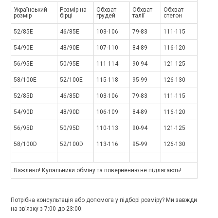
Український
Розмір на
Обхват
Обхват
Обхват
розмір
бірці
грудей
талії
стегон
52/85E
46/85E
103-106
79-83
111-115
54/90E
48/90E
107-110
84-89
116-120
56/95E
50/95E
111-114
90-94
121-125
58/100E
52/100E
115-118
95-99
126-130
52/85D
46/85D
103-106
79-83
111-115
54/90D
48/90D
106-109
84-89
116-120
56/95D
50/95D
110-113
90-94
121-125
58/100D
52/100D
113-116
95-99
126-130
Важливо! Купальники обміну та поверненню не підлягають!
Потрібна консультація або допомога у підборі розміру? Ми завжди
на зв’язку з 7:00 до 23:00.