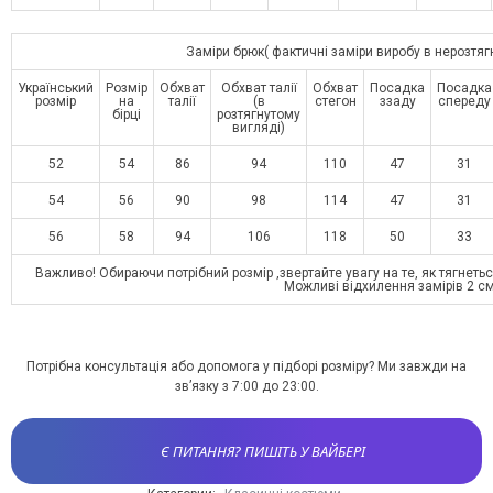
Заміри брюк( фактичні заміри виробу в нерозтя
Український
Розмір
Обхват
Обхват талії
Обхват
Посадка
Посадка
розмір
на
талії
(в
стегон
ззаду
спереду
бірці
розтягнутому
вигляді)
52
54
86
94
110
47
31
54
56
90
98
114
47
31
56
58
94
106
118
50
33
Важливо! Обираючи потрібний розмір ,звертайте увагу на те, як тягнеться
Можливі відхилення замірів 2 с
Потрібна консультація або допомога у підборі розміру? Ми завжди на
зв’язку з 7:00 до 23:00.
Є ПИТАННЯ? ПИШІТЬ У ВАЙБЕРІ