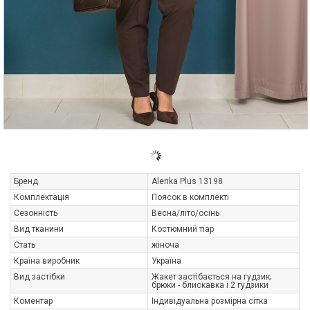
Бренд
Alenka Plus 13198
Комплектація
Поясок в комплекті
Сезонність
Весна/літо/осінь
Вид тканини
Костюмний тіар
Стать
жіноча
Країна виробник
Україна
Вид застібки
Жакет застібається на гудзик;
брюки - блискавка і 2 гудзики
Коментар
Індивідуальна розмірна сітка