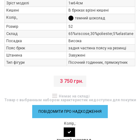
Зріст моделі
1м64см
Кишені
В брюках врізні кишені
Колір_
темний шоколад
Розмір
52
Склад
65%viscose,30%poliester,5%elastane
Посадка
Висока
Пояс брюк
задня частина поясу на резинці
Штанина
Завужені
Тип фігури
Пісочний годинник, прямокутник
3 750 грн.
Немає на складі
Товар с выбранным набором характеристик недоступен для покупки
ПОВІДОМИТИ ПРО НАДХОДЖЕННЯ
Колір_:
темний шоколад