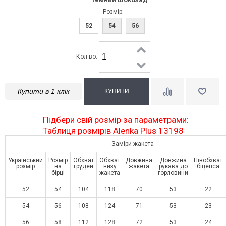
Розмір:
52
54
56
Кол-во:
Купити в 1 клік
Підбери свій розмір за параметрами:
Таблиця розмірів Alenka Plus 13198
Заміри жакета
Український
Розмір
Обхват
Обхват
Довжина
Довжина
Півобхват
розмір
на
грудей
низу
жакета
рукава до
біцепса
бірці
жакета
горловини
52
54
104
118
70
53
22
54
56
108
124
71
53
23
56
58
112
128
72
53
24