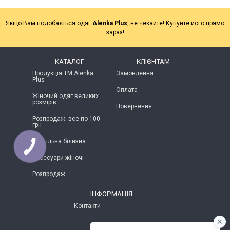
Якщо Вам подобається одяг
Alenka Plus
, не чекайте! Купуйте його прямо
зараз!
КАТАЛОГ
КЛІЄНТАМ
Продукція ТМ Alenka
Замовлення
Plus
Оплата
Жіночий одяг великих
розмірів
Повернення
Розпродаж: все по 100
грн
Постільна білизна
Аксесуари жіночі
Розпродаж
ІНФОРМАЦІЯ
Контакти