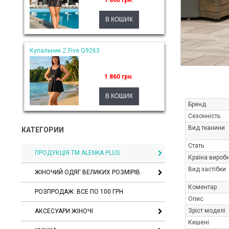
1 860 грн.
Купальник Z.Five Q9263
1 860 грн.
Бренд
Сезонність
Вид тканини
КАТЕГОРИИ
Стать
ПРОДУКЦІЯ ТМ ALENKA PLUS
Країна вироб
Вид застібки
ЖІНОЧИЙ ОДЯГ ВЕЛИКИХ РОЗМІРІВ
Коментар
РОЗПРОДАЖ: ВСЕ ПО 100 ГРН
Опис
Зріст моделі
АКСЕСУАРИ ЖІНОЧІ
Кишені