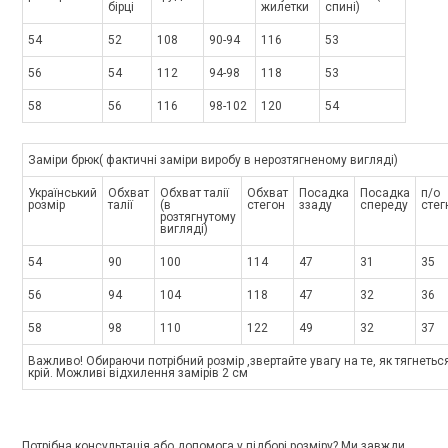
бірці
жилетки
спині)
54
52
108
90-94
116
53
56
54
112
94-98
118
53
58
56
116
98-102
120
54
Заміри брюк( фактичні заміри виробу в нерозтягненому вигляді)
Український
Обхват
Обхват талії
Обхват
Посадка
Посадка
п/о
розмір
талії
(в
стегон
ззаду
спереду
стег
розтягнутому
вигляді)
54
90
100
114
47
31
35
56
94
104
118
47
32
36
58
98
110
122
49
32
37
Важливо! Обираючи потрібний розмір ,звертайте увагу на те, як тягнеться
крій. Можливі відхилення замірів 2 см
Потрібна консультація або допомога у підборі розміру? Ми завжди