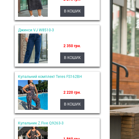
Джинси VJ W8510-3
2 350 грн.
Купальний комплект Teres FS162BH
2 220 грн.
Купальник Z.Five Q9263-3