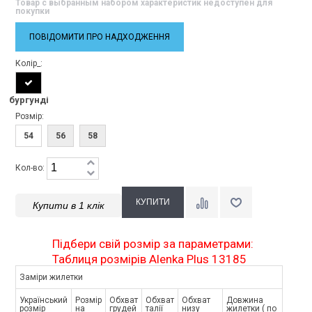
Товар с выбранным набором характеристик недоступен для
покупки
ПОВІДОМИТИ ПРО НАДХОДЖЕННЯ
Колір_:
бургунді
Розмір:
54
56
58
Кол-во:
Купити в 1 клік
Підбери свій розмір за параметрами:
Таблиця розмірів Alenka Plus 13185
Заміри жилетки
Український
Розмір
Обхват
Обхват
Обхват
Довжина
розмір
на
грудей
талії
низу
жилетки ( по