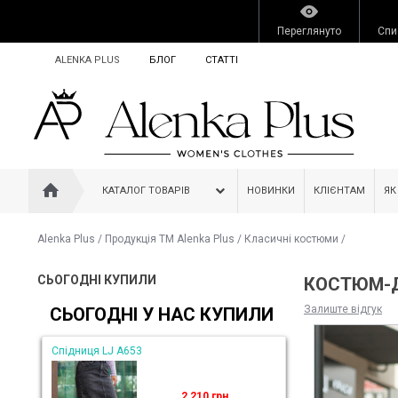
Переглянуто
Спи
ALENKA PLUS
БЛОГ
СТАТТІ
КАТАЛОГ ТОВАРІВ
НОВИНКИ
КЛІЄНТАМ
ЯК
Alenka Plus
/
Продукція ТМ Alenka Plus
/
Класичні костюми
/
СЬОГОДНІ КУПИЛИ
КОСТЮМ-Д
Залиште відгук
СЬОГОДНІ У НАС КУПИЛИ
Спідниця LJ A653
2 210 грн.