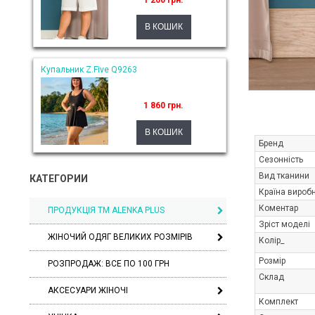
1 200 грн.
Купальник Z.Five Q9263
1 860 грн.
Бренд
Сезонність
Вид тканини
КАТЕГОРИИ
Країна вироб
Коментар
ПРОДУКЦІЯ ТМ ALENKA PLUS
Зріст моделі
ЖІНОЧИЙ ОДЯГ ВЕЛИКИХ РОЗМІРІВ
Колір_
Розмір
РОЗПРОДАЖ: ВСЕ ПО 100 ГРН
Склад
АКСЕСУАРИ ЖІНОЧІ
Комплект