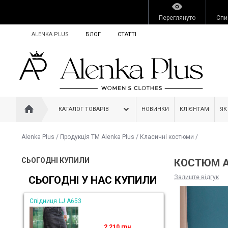
Переглянуто
Спи
ALENKA PLUS
БЛОГ
СТАТТІ
КАТАЛОГ ТОВАРІВ
НОВИНКИ
КЛІЄНТАМ
ЯК
Alenka Plus
/
Продукція ТМ Alenka Plus
/
Класичні костюми
/
СЬОГОДНІ КУПИЛИ
КОСТЮМ A
Залиште відгук
СЬОГОДНІ У НАС КУПИЛИ
Спідниця LJ A653
2 210 грн.