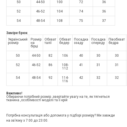
50
44-50
100
72
36
52
46-52
104
74
36
54
48-54
108
75
37
Заміри брюк
Український
Розмір
Обхват
Обхват
Посадка
Посадка
Півобхват
розмір
на
талії
бедер
ззаду
спереду
бедра
бірці
50
44-50
82
106
40
30
30
52
46-52
86
108-
41
31
31
112
54
48-54
92
114-
42
32
32
116
Важливо!
Обираючи потрібний розмір ,звертайте увагу на те, як тягнеться
тканина ,особливості моделі та її крій
Потрібна консультація або допомога у підборі розміру? Ми завжди
на зв’язку з 7:00 до 23:00.