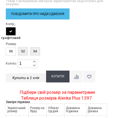
Товар с выбранным набором характеристик недоступен для
покупки
ПОВІДОМИТИ ПРО НАДХОДЖЕННЯ
Колір_:
графітовий
Розмір:
50
52
54
Кол-во:
Купити в 1 клік
Підбери свій розмір за параметрами:
Таблиця розмірів Alenka Plus 1397
Заміри піджака
Український
Розмір на
Обхват
Довжина
Довжина
розмір
бірці
грудей
піджака
рукава