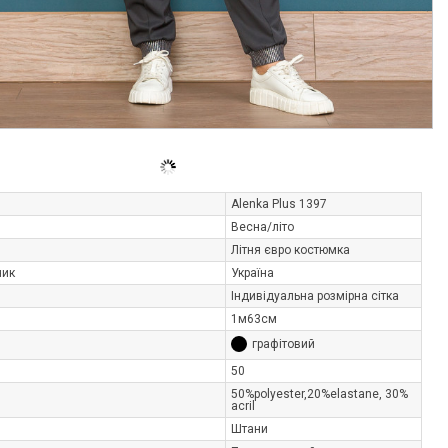
Alenka Plus 1397
Весна/літо
Літня євро костюмка
ник
Україна
Індивідуальна розмірна сітка
1м63см
графітовий
50
50%polуester,20%elastane, 30%
acrіl
Штани