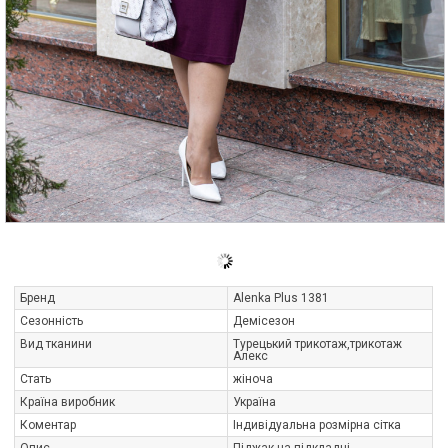
Бренд
Alenka Plus 1381
Сезонність
Демісезон
Вид тканини
Турецький трикотаж,трикотаж
Алекс
Стать
жіноча
Країна виробник
Україна
Коментар
Індивідуальна розмірна сітка
Опис
Піджак на підкладці