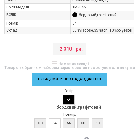
Зріст моделі
1м63см
Колір_
бордовий,графітовий
Розмір
54
Склад
55%viscose,35%aсril,10%polуester
2 310 грн.
Немає на складі
Товар с выбранным набором характеристик недоступен для покупки
ПОВІДОМИТИ ПРО НАДХОДЖЕННЯ
Колір_:
бордовий,графітовий
Розмір:
50
54
56
58
60