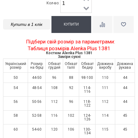
Кол-во:
Купити в 1 клік
Підбери свій розмір за параметрами:
Таблиця розмірів Alenka Plus 1381
Костюм Alenka Plus 1381
Заміри сукні
Український
Розмір
Обхват
Обхват
Обхват
Довжина
Довжина
розмір
на бірці
грудей
талії
бедер
виробу
рукава
50
44-50
96
88
98-100
110
44
54
48-54
108
92
114-
111
44
116
56
50-56
112
96
118-
112
44
122
58
52-58
116
102
124-
114
45
126
60
54-60
120
106
130-
115
45
134