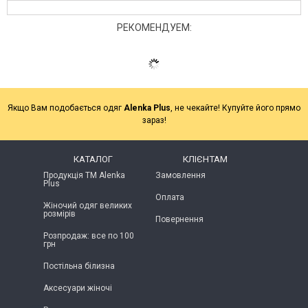
РЕКОМЕНДУЕМ:
Якщо Вам подобається одяг
Alenka Plus
, не чекайте! Купуйте його прямо
зараз!
КАТАЛОГ
КЛІЄНТАМ
Продукція ТМ Alenka
Замовлення
Plus
Оплата
Жіночий одяг великих
розмірів
Повернення
Розпродаж: все по 100
грн
Постільна білизна
Аксесуари жіночі