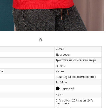
25243
Демісезон
Трикотаж на основі кашеміру
жіноча
ник
Китай
Індивідуальна розмірна сітка
1м64см
червоний
54-62
51% cotton, 25% rayon, 24%
cashmere