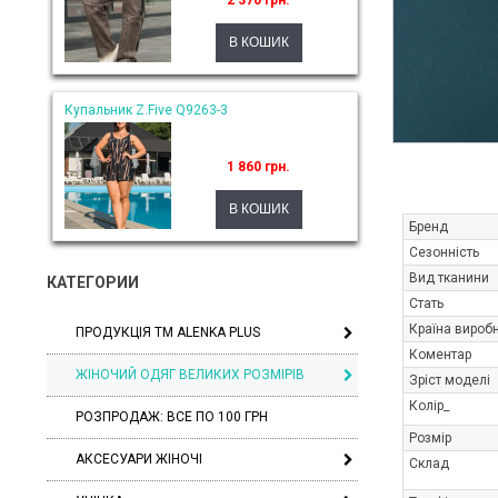
2 370 грн.
Купальник Z.Five Q9263-3
1 860 грн.
Бренд
Сезонність
Вид тканини
КАТЕГОРИИ
Стать
Країна вироб
ПРОДУКЦІЯ ТМ ALENKA PLUS
Коментар
ЖІНОЧИЙ ОДЯГ ВЕЛИКИХ РОЗМІРІВ
Зріст моделі
Колір_
РОЗПРОДАЖ: ВСЕ ПО 100 ГРН
Розмір
АКСЕСУАРИ ЖІНОЧІ
Склад