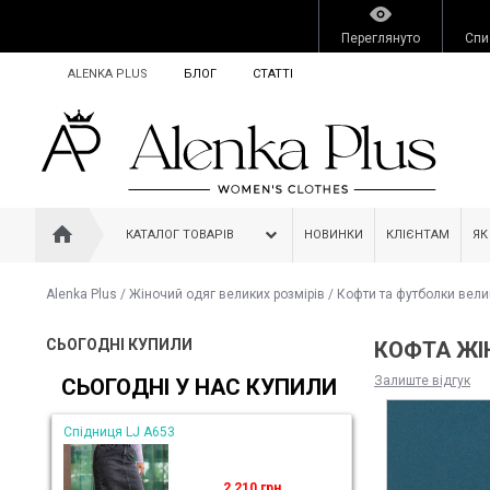
Переглянуто
Спи
ALENKA PLUS
БЛОГ
СТАТТІ
КАТАЛОГ ТОВАРІВ
НОВИНКИ
КЛІЄНТАМ
ЯК
Alenka Plus
/
Жіночий одяг великих розмірів
/
Кофти та футболки вели
СЬОГОДНІ КУПИЛИ
КОФТА ЖІ
Залиште відгук
СЬОГОДНІ У НАС КУПИЛИ
Спідниця LJ A653
2 210 грн.