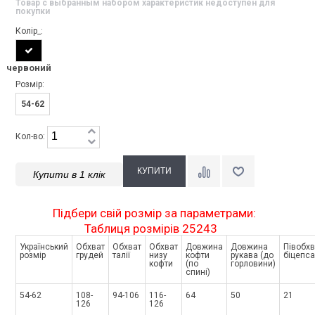
Товар с выбранным набором характеристик недоступен для
покупки
Колір_:
червоний
Розмір:
54-62
Кол-во:
Купити в 1 клік
Підбери свій розмір за параметрами:
Таблиця розмірів 25243
Український
Обхват
Обхват
Обхват
Довжина
Довжина
Півобхв
розмір
грудей
талії
низу
кофти
рукава (до
біцепса
кофти
(по
горловини)
спині)
54-62
108-
94-106
116-
64
50
21
126
126