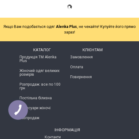
Якщо Вам подобається одяг
Alenka Plus
, не чекайте! Купуйте його прямо
зараз!
КАТАЛОГ
КЛІЄНТАМ
Продукція ТМ Alenka
Замовлення
Plus
Оплата
Жіночий одяг великих
розмірів
Повернення
Розпродаж: все по 100
грн
Постільна білизна
Аксесуари жіночі
КНОПКА
ЗВ'ЯЗКУ
Розпродаж
ІНФОРМАЦІЯ
Контакти