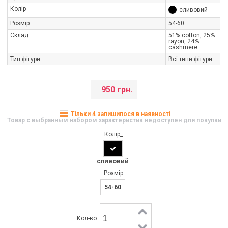
Колір_
сливовий
Розмір
54-60
Склад
51% cotton, 25%
rayon, 24%
cashmere
Тип фігури
Всі типи фігури
950 грн.
Тільки 4 залишилося в наявності
Товар с выбранным набором характеристик недоступен для покупки
Колір_:
сливовий
Розмір:
54-60
Кол-во: