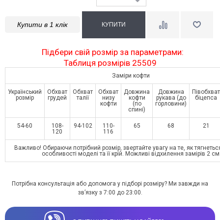
Купити в 1 клік
Підбери свій розмір за параметрами:
Таблиця розмірів 25509
Заміри кофти
Український
Обхват
Обхват
Обхват
Довжина
Довжина
Півобхват
розмір
грудей
талії
низу
кофти
рукава (до
біцепса
кофти
(по
горловини)
спині)
54-60
108-
94-102
110-
65
68
21
120
116
Важливо! Обираючи потрібний розмір, звертайте увагу на те, як тягнетьс
особливості моделі та її крій. Можливі відхилення замірів 2 см
Потрібна консультація або допомога у підборі розміру? Ми завжди на
зв’язку з 7:00 до 23:00.