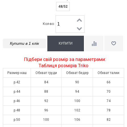
48/52
Кол-во:
Купити в 1 клік
Підбери свій розмір за параметрами:
Таблиця розмірів Triko
Размер наш
Обхват груди
Обхват бедер
Обхват талии
р.42
84
90
66
р.44
88
94
70
р.46
92
100
74
р.48
96
102
78
р.50
100
106
82