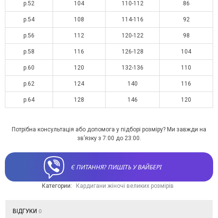
р.52
104
110-112
86
р.54
108
114-116
92
р.56
112
120-122
98
р.58
116
126-128
104
р.60
120
132-136
110
р.62
124
140
116
р.64
128
146
120
Потрібна консультація або допомога у підборі розміру? Ми завжди на
зв’язку з 7:00 до 23:00.
Є ПИТАННЯ? ПИШІТЬ У ВАЙБЕРІ
Категории:
Кардигани жіночі великих розмірів
ВІДГУКИ
0