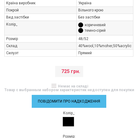
Країна виробник
Україна
Покрой
Вільного крою
Вид застібки
Без застібки
Колір_
коричневий
темно-сірий
Розмір
48/52
Склад
40%wool,10%moher,50%acrylic
Силуэт
Прямий
725 грн.
Немає на складі
Товар с выбранным набором характеристик недоступен для покупки
ПОВІДОМИТИ ПРО НАДХОДЖЕННЯ
Колір_:
Розмір: