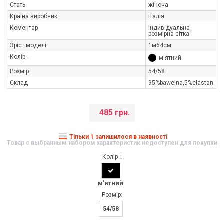
Стать
жіноча
Країна виробник
Італія
Коментар
Індивідуальна
розмірна сітка
Зріст моделі
1м64см
Колір_
м'ятний
Розмір
54/58
Склад
95%bawelna,5%elastan
485 грн.
Тільки 1 залишилося в наявності
Товар с выбранным набором характеристик недоступен для покупки
Колір_:
м'ятний
Розмір:
54/58