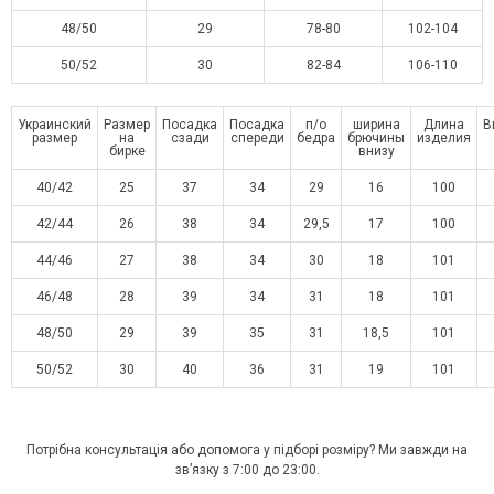
48/50
29
78-80
102-104
50/52
30
82-84
106-110
Украинский
Размер
Посадка
Посадка
п/о
ширина
Длина
В
размер
на
сзади
спереди
бедра
брючины
изделия
бирке
внизу
40/42
25
37
34
29
16
100
42/44
26
38
34
29,5
17
100
44/46
27
38
34
30
18
101
46/48
28
39
34
31
18
101
48/50
29
39
35
31
18,5
101
50/52
30
40
36
31
19
101
Потрібна консультація або допомога у підборі розміру? Ми завжди на
зв’язку з 7:00 до 23:00.