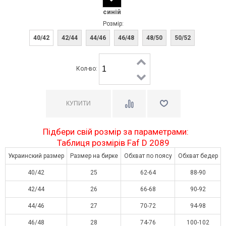
синій
Розмір:
40/42
42/44
44/46
46/48
48/50
50/52
Кол-во:
Підбери свій розмір за параметрами:
Таблиця розмірів Faf D 2089
Украинский размер
Размер на бирке
Обхват по поясу
Обхват бедер
40/42
25
62-64
88-90
42/44
26
66-68
90-92
44/46
27
70-72
94-98
46/48
28
74-76
100-102