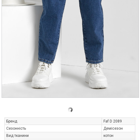
Бренд
Faf D 2089
Сезонність
Демісезон
Вид тканини
котон