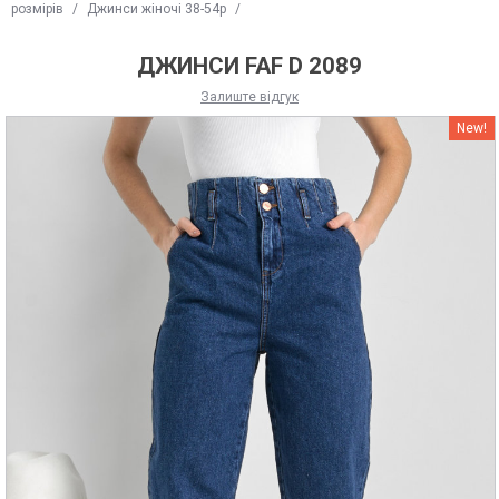
розмірів
/
Джинси жіночі 38-54р
/
ДЖИНСИ FAF D 2089
Залиште відгук
New!