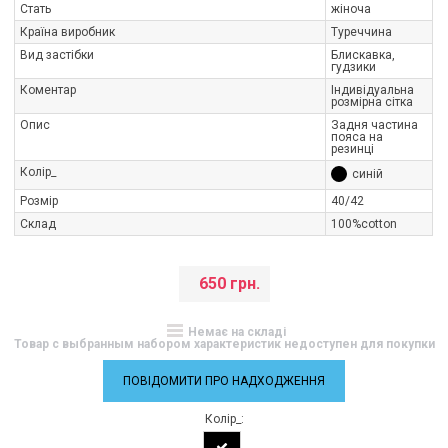
Стать
жіноча
Країна виробник
Туреччина
Вид застібки
Блискавка,
гудзики
Коментар
Індивідуальна
розмірна сітка
Опис
Задня частина
пояса на
резинці
Колір_
синій
Розмір
40/42
Склад
100%cotton
650 грн.
Немає на складі
Товар с выбранным набором характеристик недоступен для покупки
ПОВІДОМИТИ ПРО НАДХОДЖЕННЯ
Колір_: