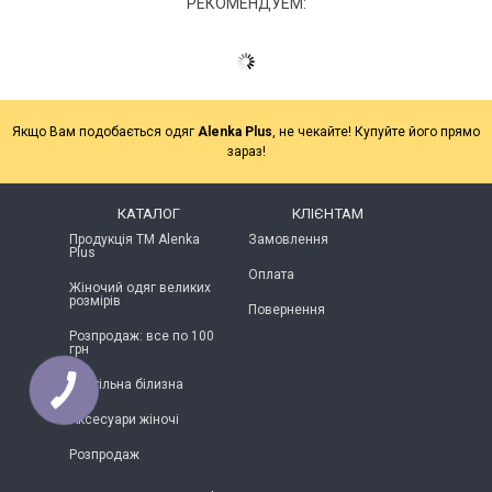
РЕКОМЕНДУЕМ:
Якщо Вам подобається одяг
Alenka Plus
, не чекайте! Купуйте його прямо
зараз!
КАТАЛОГ
КЛІЄНТАМ
Продукція ТМ Alenka
Замовлення
Plus
Оплата
Жіночий одяг великих
розмірів
Повернення
Розпродаж: все по 100
грн
Постільна білизна
Аксесуари жіночі
Розпродаж