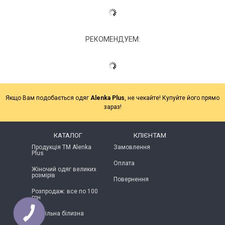
РЕКОМЕНДУЕМ:
Якщо Вам подобається одяг
Alenka Plus
, не чекайте! Купуйте його прямо
зараз!
КАТАЛОГ
КЛІЄНТАМ
Продукція ТМ Alenka
Замовлення
Plus
Оплата
Жіночий одяг великих
розмірів
Повернення
Розпродаж: все по 100
грн
Постільна білизна