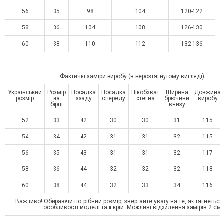
56
35
98
104
120-122
58
36
104
108
126-130
60
38
110
112
132-136
Фактичні заміри виробу (в нерозтягнутому вигляді)
Український
Розмір
Посадка
Посадка
Півобхват
Ширина
Довжин
розмір
на
ззаду
спереду
стегна
брючини
виробу
бірці
внизу
52
33
42
30
30
31
115
54
34
42
31
31
32
115
56
35
43
31
31
32
117
58
36
44
32
32
32
118
60
38
44
32
33
34
116
Важливо! Обираючи потрібний розмір, звертайте увагу на те, як тягнетьс
особливості моделі та її крій. Можливі відхилення замірів 2 с