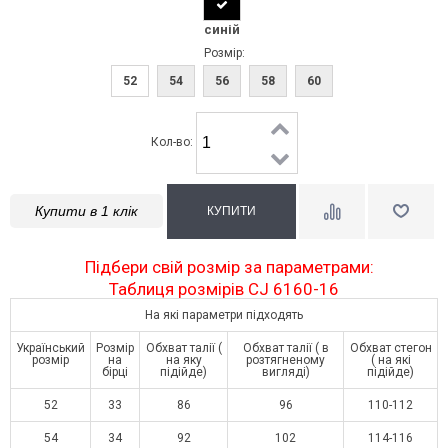
синій
Розмір:
52
54
56
58
60
Кол-во:
Купити в 1 клік
Підбери свій розмір за параметрами:
Таблиця розмірів CJ 6160-16
На які параметри підходять
Український
Розмір
Обхват талії (
Обхват талії ( в
Обхват стегон
розмір
на
на яку
розтягненому
( на які
бірці
підійде)
вигляді)
підійде)
52
33
86
96
110-112
54
34
92
102
114-116