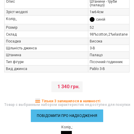
Опис
Штанини - труби
(палацо)
Зріст моделі
1м64см
Колір_
синій
Розмір
52
Склад
98%cotton,2%elastane
Посадка
Висока
Щільність джинса
3-В
Штанина
Палацо
Тип фігури
Пісочний годинник
Вид джинса
Pablo 3-B
1 340 грн.
Тільки 3 залишилося в наявності
Товар с выбранным набором характеристик недоступен для покупки
ПОВІДОМИТИ ПРО НАДХОДЖЕННЯ
Колір_: