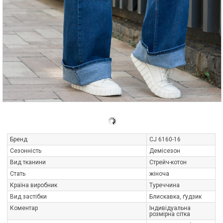
Бренд
CJ 6160-16
Сезонність
Демісезон
Вид тканини
Стрейч-котон
Стать
жіноча
Країна виробник
Туреччина
Вид застібки
Блискавка, ґудзик
Коментар
Індивідуальна
розмірна сітка