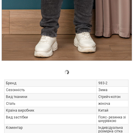
Бренд
983-2
Сезонність
Зима
Вид тканини
Стрейч-котон
Стать
жіноча
Країна виробник
Китай
Вид застібки
Пояс- резинка зі
шнурівкою
Коментар
Індивідуальна
розмірна сітка