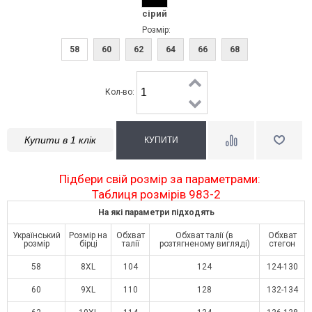
сірий
Розмір:
58
60
62
64
66
68
Кол-во:
Купити в 1 клік
Підбери свій розмір за параметрами:
Таблиця розмірів 983-2
На які параметри підходять
Український
Розмір на
Обхват
Обхват талії (в
Обхват
розмір
бірці
талії
розтягненому вигляді)
стегон
58
8XL
104
124
124-130
60
9XL
110
128
132-134