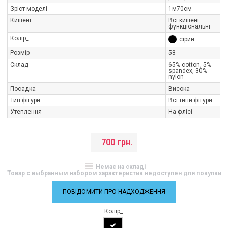
Зріст моделі
1м70см
Кишені
Всі кишені
функціональні
Колір_
сірий
Розмір
58
Склад
65% cotton, 5%
spandex, 30%
nylon
Посадка
Висока
Тип фігури
Всі типи фігури
Утеплення
На флісі
700 грн.
Немає на складі
Товар с выбранным набором характеристик недоступен для покупки
ПОВІДОМИТИ ПРО НАДХОДЖЕННЯ
Колір_: