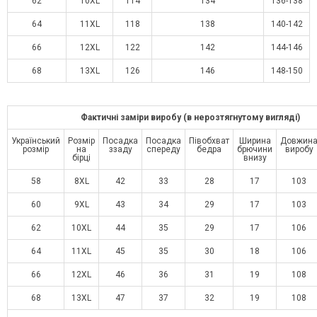
62
10XL
114
134
136-138
64
11XL
118
138
140-142
66
12XL
122
142
144-146
68
13XL
126
146
148-150
Фактичні заміри виробу (в нерозтягнутому вигляді)
Український
Розмір
Посадка
Посадка
Півобхват
Ширина
Довжин
розмір
на
ззаду
спереду
бедра
брючини
виробу
бірці
внизу
58
8XL
42
33
28
17
103
60
9XL
43
34
29
17
103
62
10XL
44
35
29
17
106
64
11XL
45
35
30
18
106
66
12XL
46
36
31
19
108
68
13XL
47
37
32
19
108