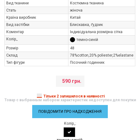
Вид тканини
Костюмна тканина
Стать
жіноча
Країна виробник
Китай
Вид застібки
Блискавка, ґудзик
Коментар
Індивідуальна розмірна сітка
Колір_
темно-синій
Розмір
48
Склад
78%cotton,20% poliester,2%elastane
Тип фігури
Пісочний годинник
590 грн.
Тільки 2 залишилося в наявності
Товар с выбранным набором характеристик недоступен для покупки
ПОВІДОМИТИ ПРО НАДХОДЖЕННЯ
Колір_:
темно-синій