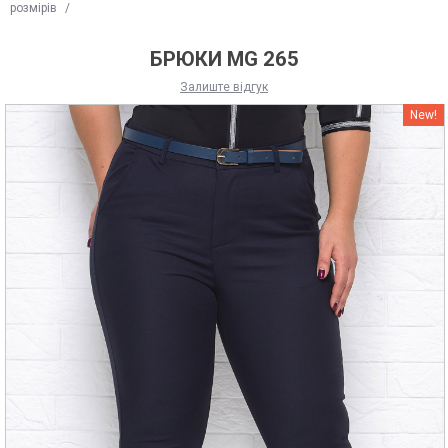
розмірів
/
БРЮКИ MG 265
Залиште відгук
New!