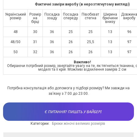
Фактичні заміри виробу (в нерозтягнутому вигляді)
Український
Розмір
Посадка
Посадка
Півобхват
Ширина
Довжин
розмір
на
ззаду
спереду
стегна
брючини
виробу
бірці
внизу
48
30
36
25
25
13
96
48/50
31
36
26
25,5
13
97
50
32
36
26
26
13
97
Важливо!
Обираючи потрібний розмір, звертайте увагу на те, як тягнеться тканина,
моделі та її крій. Можливі відхилення замірів 2 см
Потрібна консультація або допомога у підборі розміру? Ми завжди на
зв’язку з 7:00 до 23:00.
Є ПИТАННЯ? ПИШІТЬ У ВАЙБЕРІ
Категории:
Брюки жіночі великих розмірів