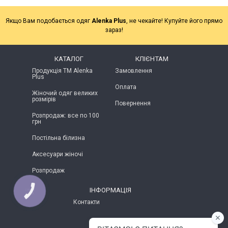
Якщо Вам подобається одяг
Alenka Plus
, не чекайте! Купуйте його прямо
зараз!
КАТАЛОГ
КЛІЄНТАМ
Продукція ТМ Alenka
Замовлення
Plus
Оплата
Жіночий одяг великих
розмірів
Повернення
Розпродаж: все по 100
грн
Постільна білизна
Аксесуари жіночі
Розпродаж
ІНФОРМАЦІЯ
КНОПКА
ЗВ'ЯЗКУ
Контакти