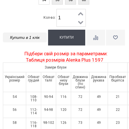
Кол-во:
Купити в 1 клік
Підбери свій розмір за параметрами:
Таблиця розмірів Alenka Plus 1597
Заміри блузи
Український
Обхват
Обхват
Обхват
Довжина
Довжина
Півобхват
розмір
грудей
талії
низу
блузи
рукава
біцепса
блузи
(по
спині)
54
108-
90-94
116
72
49
21
110
56
112-
94-98
120
72
49
22
114
58
116-
98-102
126
73
49
23
118