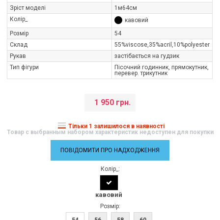
Зріст моделі
1м64см
Колір_
кавовий
Розмір
54
Склад
55%viscose,35%aсril,10%polуester
Рукав
застібається на гудзик
Тип фігури
Пісочний годинник, прямокутник,
перевер. трикутник
1 950 грн.
Тільки 1 залишилося в наявності
Товар с выбранным набором характеристик недоступен для покупки
ПОВІДОМИТИ ПРО НАДХОДЖЕННЯ
Колір_:
кавовий
Розмір:
54
56
58
60