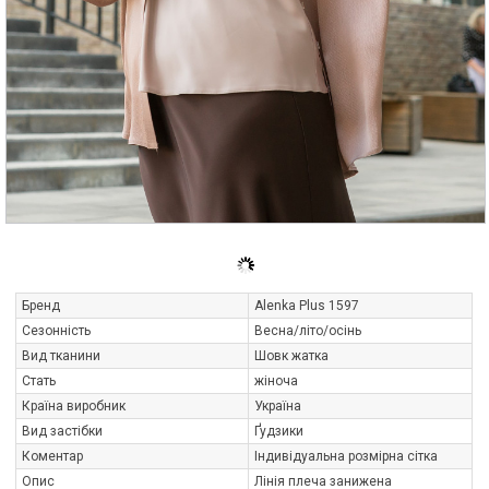
Бренд
Alenka Plus 1597
Сезонність
Весна/літо/осінь
Вид тканини
Шовк жатка
Стать
жіноча
Країна виробник
Україна
Вид застібки
Ґудзики
Коментар
Індивідуальна розмірна сітка
Опис
Лінія плеча занижена