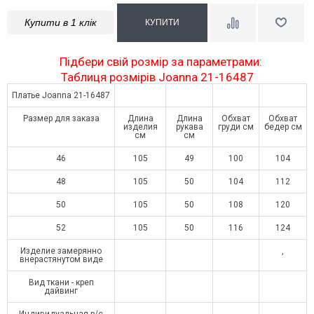
Купити в 1 клік
Підбери свій розмір за параметрами:
Таблиця розмірів Joanna 21-16487
Платье Joanna 21-16487
Размер для заказа
Длина
Длина
Обхват
Обхват
изделия
рукава
груди см
бедер см
см
см
46
105
49
100
104
48
105
50
104
112
50
105
50
108
120
52
105
50
116
124
Изделие замерянно
,
внерастянутом виде
Вид ткани - креп
дайвинг
Индивидуальная р/с