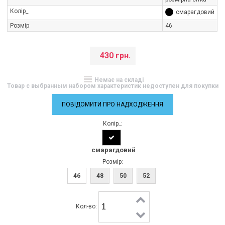
Колір_
смарагдовий
Розмір
46
430 грн.
Немає на складі
Товар с выбранным набором характеристик недоступен для покупки
ПОВІДОМИТИ ПРО НАДХОДЖЕННЯ
Колір_:
смарагдовий
Розмір:
46
48
50
52
Кол-во: