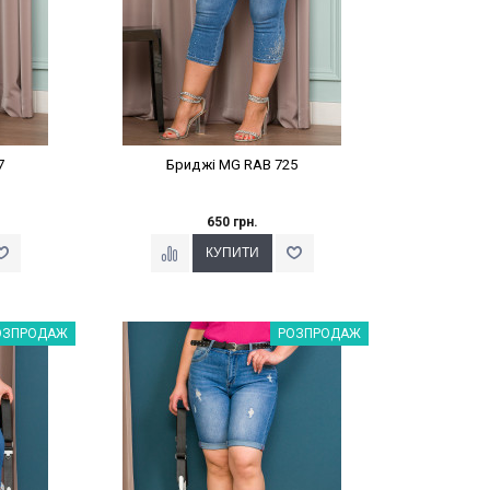
7
Бриджі MG RАВ 725
650 грн.
%
Наклейки Варіант з %
ОЗПРОДАЖ
РОЗПРОДАЖ