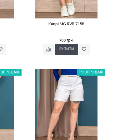
Капрі MG RVB 7158
700 грн.
%
Наклейки Варіант з %
ОЗПРОДАЖ
РОЗПРОДАЖ