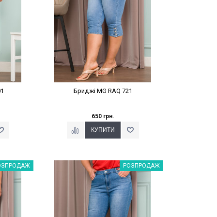
01
Бриджі MG RAQ 721
650 грн.
%
Наклейки Варіант з %
ОЗПРОДАЖ
РОЗПРОДАЖ