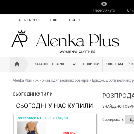
Переглянуто
Спи
ALENKA PLUS
БЛОГ
СТАТТІ
КАТАЛОГ ТОВАРІВ
НОВИНКИ
КЛІЄНТАМ
ЯК
Alenka Plus
/
Жіночий одяг великих розмірів
/
Бриджі, шорти великих р
СЬОГОДНІ КУПИЛИ
РОЗПРОДА
СЬОГОДНІ У НАС КУПИЛИ
ЗНАЙДЕНО ТОВАРІ
Джеггинси NTL 10-6 УЦ 56/58
Сортировать:
300 грн.