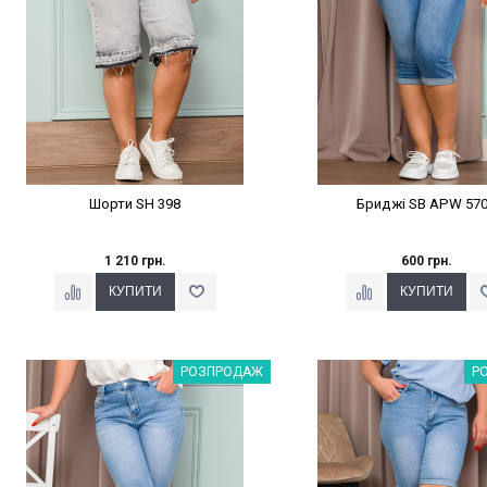
Шорти SH 398
Бриджі SB APW 57
1 210 грн.
600 грн.
Наклейки Варіант з %
Наклейки Варіант з 
РОЗПРОДАЖ
Р