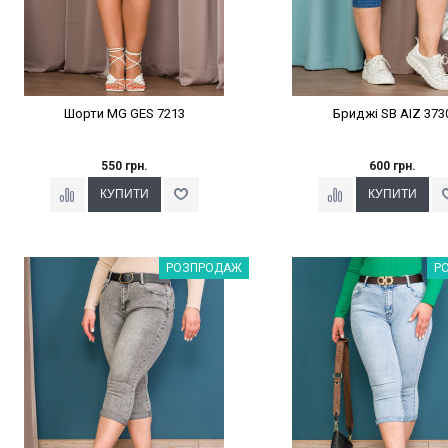
Шорти MG GES 7213
Бриджі SB AIZ 373
550 грн.
600 грн.
Наклейки Варіант з %
Наклейки Варіант з 
РОЗПРОДАЖ
Р