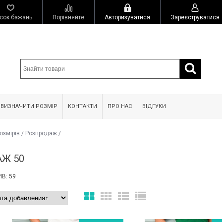
сок бажань
Порівняйте
Авторизуватися
Зареєструватися
 ВИЗНАЧИТИ РОЗМІР
КОНТАКТИ
ПРО НАС
ВІДГУКИ
озмірів
/
Розпродаж
/
Ж 50
В: 59