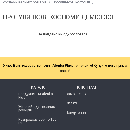
костюми великих розмірів
/
Прогулянкові костюми
/
ПРОГУЛЯНКОВІ КОСТЮМИ ДЕМІСЕЗОН
Не найдено ни одного товара.
Якщо Вам подобається одяг
Alenka Plus
, не чекайте! Купуйте його прямо
зараз!
КАТАЛОГ
КЛІЄНТАМ
Продукція ТМ Alenka
Замовлення
Plus
Оплата
Жіночий одяг великих
розмірів
Повернення
Розпродаж: все по 100
грн