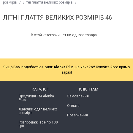
розмірів
/
Літні плаття великих розмірів
/
ЛІТНІ ПЛАТТЯ ВЕЛИКИХ РОЗМІРІВ 46
В этой категории нет ни одного товара.
Якщо Вам подобається одяг
Alenka Plus
, не чекайте! Купуйте його прямо
зараз!
КАТАЛОГ
КЛІЄНТАМ
Продукція ТМ Alenka
Замовлення
Plus
Оплата
Жіночий одяг великих
розмірів
Повернення
Розпродаж: все по 100
грн