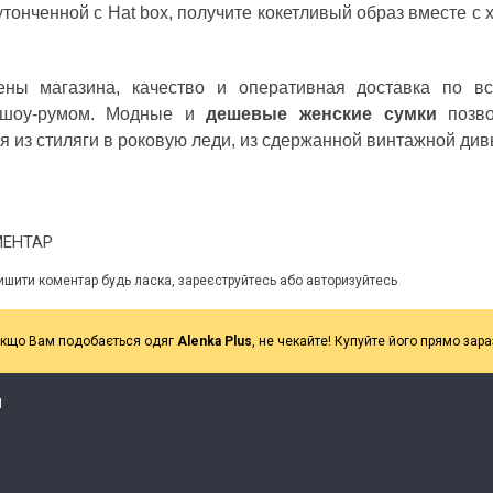
утонченной с Hat box, получите кокетливый образ вместе с
ены магазина, качество и оперативная доставка по в
 шоу-румом. Модные и
дешевые женские сумки
позв
я из стиляги в роковую леди, из сдержанной винтажной ди
МЕНТАР
ишити коментар будь ласка, зареєструйтесь або авторизуйтесь
кщо Вам подобається одяг
Alenka Plus
, не чекайте! Купуйте його прямо зара
Я