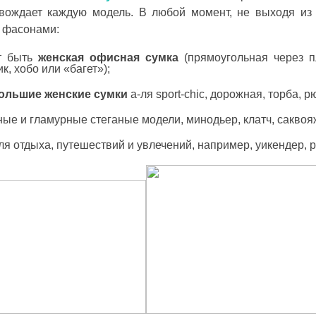
вождает каждую модель. В любой момент, не выходя из
у фасонами:
т быть
женская офисная сумка
(прямоугольная через пл
к, хобо или «багет»);
ольшие женские сумки
а-ля sport-chic, дорожная, торба, р
ые и гламурные стеганые модели, минодьер, клатч, саквоя
ля отдыха, путешествий и увлечений, например, уикендер, ри
 ДИВУЄ: ЯК ОДЯГАТИСЯ,
КУПАЛЬНИК ІЗ НАКИДКОЮ ЧИ КУПАЛЬНИК ЗІ
ЛЬ