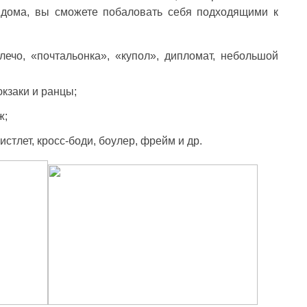
 дома, вы сможете побаловать себя подходящими к
ечо, «почтальонка», «купол», дипломат, небольшой
юкзаки и ранцы;
ж;
стлет, кросс-боди, боулер, фрейм и др.
ОНОВІ ШОРТИ ТА БРЮКИ: ІДЕАЛЬНИЙ ВИБІР
ЯКІ КУПАЛЬНИКИ ЗАРАЗ У ТРЕН