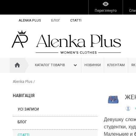
Переглянуто
Спи
ALENKA PLUS
БЛОГ
СТАТТІ
КАТАЛОГ ТОВАРІВ
НОВИНКИ
КЛІЄНТАМ
ЯК
Alenka Plus
/
НАВІГАЦІЯ
ЖЕ
УСІ ЗАПИСИ
Девушку слож
БЛОГ
студентки, х
Маленькие и
СТАТТІ