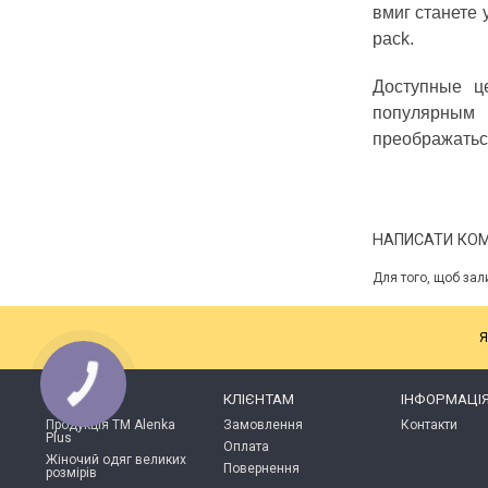
вмиг станете 
pack.
Доступные ц
популярным
преображатьс
НАПИСАТИ КО
Для того, щоб зал
Я
КАТАЛОГ
КЛІЄНТАМ
ІНФОРМАЦІ
Продукція ТМ Alenka
Замовлення
Контакти
Plus
Оплата
Жіночий одяг великих
Повернення
розмірів