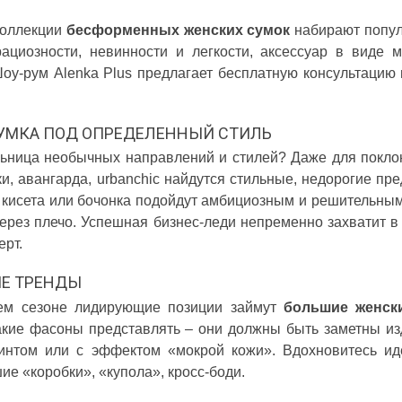
 А ВВЕЧЕРІ ВЖЕ
СПІДНИЦЕЮ: ЩО ОБРАТИ ЦЬОГО ЛІТА?
ДЛ
коллекции
бесформенных женских сумок
набирают популя
Літо — це час, коли хочеться почуватися легко,
У 
и вирішила перевірити всіх
впевнено та комфортно. Саме тому все більше
ли
рациозности, невинности и легкости, аксессуар в виде 
ризів. Зранку світить
жінок звертають увагу не лише на купальники ,
ле
Шоу-рум Alenka Plus предлагает бесплатную консультаци
обіду приходить сильний...
а...
ль
Читати далі →
Чи
УМКА ПОД ОПРЕДЕЛЕННЫЙ СТИЛЬ
ьница необычных направлений и стилей? Даже для поклон
ки, авангарда, urbanchic найдутся стильные, недорогие п
 кисета или бочонка подойдут амбициозным и решительны
через плечо. Успешная бизнес-леди непременно захватит 
ерт.
Е ТРЕНДЫ
ем сезоне лидирующие позиции займут
большие женск
акие фасоны представлять – они должны быть заметны из
нтом или с эффектом «мокрой кожи». Вдохновитесь иде
ие «коробки», «купола», кросс-боди.