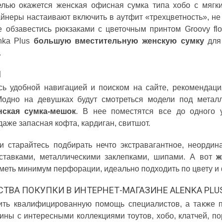
лью окажется женская офисная сумка типа хобо с мягк
неры настаивают включить в аутфит «трехцветность», не о
е обзавестись рюкзаками с цветочным принтом Groovy flo
nka Plus
большую вместительную женскую сумку
для
.
Я
сь удобной навигацией и поиском на сайте, рекомендаци
Модно на девушках будут смотреться модели под металл
ская сумка-мешок
. В нее поместятся все до одного у
даже запасная кофта, кардиган, свитшот.
и старайтесь подбирать нечто экстравагантное, неордин
ставками, металлическими заклепками, шипами. А вот
ж
иметь минимум перфорации, идеально подходить по цвету и
ТВА ПОКУПКИ В ИНТЕРНЕТ-МАГАЗИНЕ ALENKA PLU
ить квалифицированную помощь специалистов, а также 
рины с интересными коллекциями тоутов, хобо, клатчей, 