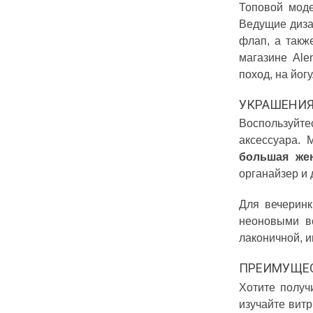
Топовой моде
Ведущие дизай
флап, а такж
магазине Ale
поход, на йогу
УКРАШЕНИ
Воспользуйте
аксессуара. 
большая жен
органайзер и 
Для вечеринк
неоновыми в
лаконичной, 
ПРЕИМУЩЕС
Хотите получ
изучайте вит