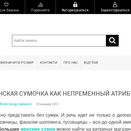
сок бажань
Порівняйте
Авторизуватися
Зареєструватися
 ВИЗНАЧИТИ РОЗМІР
КОНТАКТИ
ПРО НАС
ВІДГУКИ
НСКАЯ СУМОЧКА КАК НЕПРЕМЕННЫЙ АТРИБ
Александр Цмыкал
18 января 2017
но представить без сумки. И речь идет не только о дело
удожницы, фанатки шоппинга, тусовщицы – все до одной им
большие
женские сумки
можно найти на витринах магазина