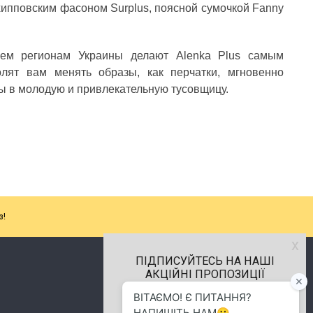
 хипповским фасоном Surplus, поясной сумочкой Fanny
сем регионам Украины делают Alenka Plus самым
олят вам менять образы, как перчатки, мгновенно
вы в молодую и привлекательную тусовщицу.
з!
х
ПІДПИСУЙТЕСЬ НА НАШІ
АКЦІЙНІ ПРОПОЗИЦІЇ
м.Хмельницький
(096) 484-01-01