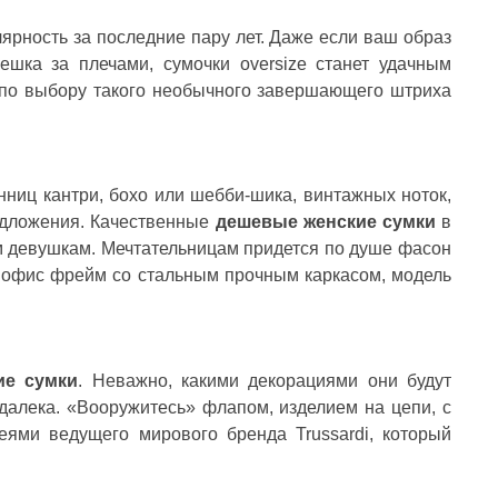
Я ЛІТНЬОЇ ПОРИ
ВІДКРИТІ
рность за последние пару лет. Даже если ваш образ
літню пору особливо цінуються речі, які не
Кожного літа вибір між купаль
ше гарно виглядають, а й дають відчуття
до одного питання: закритий чи
мешка за плечами, сумочки oversize станет удачным
гкості протягом усього дня. Саме тому
зараз тренд не про “або-або”. У мо
ю по выбору такого необычного завершающего штриха
онові...
Читати далі →
тати далі →
ниц кантри, бохо или шебби-шика, винтажных ноток,
редложения. Качественные
дешевые женские сумки
в
м девушкам. Мечтательницам придется по душе фасон
в офис фрейм со стальным прочным каркасом, модель
ие сумки
. Неважно, какими декорациями они будут
далека. «Вооружитесь» флапом, изделием на цепи, с
ями ведущего мирового бренда Trussardi, который