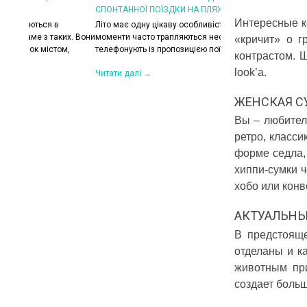
СПОНТАННОЇ ПОЇЗДКИ НА ПЛЯЖ
КОЛИ ЗРАНКУ СПЕКА,
ХОЧЕТЬСЯ КУРТКУ?
Интересные 
Літо має одну цікаву особливість — найкращі
их. Вони
моменти часто трапляються несподівано. Друзі
Цього літа погода ніб
«кричит» о г
,
телефонують із пропозицією поїхати на озеро,...
на готовність до сюрп
контрастом. 
сонце і +30°C, після 
look’a.
Читати далі →
Читати далі →
ЖЕНСКАЯ С
Вы – любител
ретро, класси
форме седла,
хиппи-сумки 
хобо или конв
АКТУАЛЬНЫ
В предстоящ
отделаны и к
животным при
создает больш