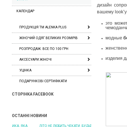
дизайн сопро
КАЛЕНДАР
вашему look’
это може
ПРОДУКЦІЯ ТМ ALENKA PLUS
чемоданчи
модные
б
ЖІНОЧИЙ ОДЯГ ВЕЛИКИХ РОЗМІРІВ
женственн
РОЗПРОДАЖ: ВСЕ ПО 100 ГРН
изделия д
АКСЕСУАРИ ЖІНОЧІ
УЦІНКА
ПОДАРУНКОВІ СЕРТИФІКАТИ
СТОРІНКА FACEBOOK
ОСТАННІ НОВИНИ
ЛІТО НЕ ЛЮБИТЬ ЧЕКАТИ: БУДЬТЕ ГОТОВІ ДО
ЛІТО, ЯКЕ ПОСТІЙНО