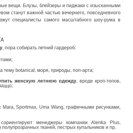
ые вещи. Блузы, блейзеры и пиджаки с изысканными
евом станут важной частью вечернего, повседневного
ажут специалисты самого масштабного шоу-рума в
ТА
у
, пора собирать летний гардероб:
нтами;
тему botanical, моря, природы, поп-арта;
купить женскую летнюю одежду
, вроде кроп-топов,
лаццо;
x Mara, Sportmax, Uma Wang, графичными рисунками,
 сориентируют менеджеры компании Alenka Plus,
полупрозрачных тканей, пестрых купальников и пр.