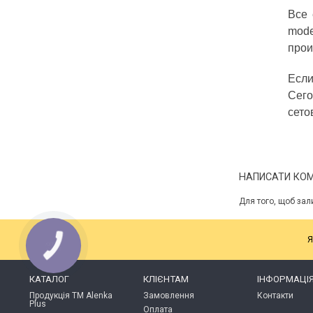
Все 
mode
прои
Если
Сего
сето
НАПИСАТИ КО
Для того, щоб зал
Я
КАТАЛОГ
КЛІЄНТАМ
ІНФОРМАЦІ
Продукція ТМ Alenka
Замовлення
Контакти
Plus
Оплата