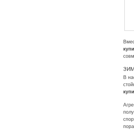
Вмес
куп
совм
ЗИМ
В на
стой
куп
Агре
полу
спор
пора