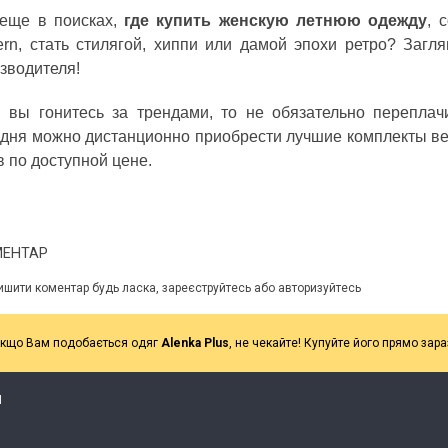
еще в поисках,
где купить женскую летнюю одежду
, 
rn, стать стилягой, хиппи или дамой эпохи ретро? Заг
зводителя!
 вы гонитесь за трендами, то не обязательно переплач
дня можно дистанционно приобрести лучшие комплекты веч
в по доступной цене.
МЕНТАР
ишити коментар будь ласка, зареєструйтесь або авторизуйтесь
кщо Вам подобається одяг
Alenka Plus
, не чекайте! Купуйте його прямо зара
Я