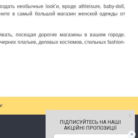
создать необычные look’и, вроде
athleisure, baby-doll,
ляните в самый большой магазин женской одежды от
ивать, посещая дорогие магазины в вашем городе.
ерних платьев, деловых костюмов, стильных fashion-
з!
х
ПІДПИСУЙТЕСЬ НА НАШІ
АКЦІЙНІ ПРОПОЗИЦІЇ