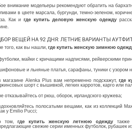
ое внимание модельеры рекомендуют обратить на бархатн
ливами в цвете марсала, бургунди, темно-зеленом, коричн
за. Как и
где купить деловую женскую одежду
расск
ине.
БОР ВЕЩЕЙ НА 92 ДНЯ: ЛЕТНИЕ ВАРИАНТЫ АУТФИ
е того, как вы нашли,
где купить женскую зимнюю одежд
футболки, майки с кричащими надписями, рейверскими при
шифоновые и льняные платья, сарафаны, туники с узором на 
в магазине Alenka Plus вам непременно подскажут,
где 
джинсовых шорт с вышивкой, легких карротов, карго или па
не отказывайтесь от рюш, оборок, ирландского кружева;
вдохновляйтесь полосатыми вещами, как из коллекций Ma
как у Emilio Pucci;
о том,
где купить женскую летнюю одежду
также
предлагающие свежие серии именных футболок, рубашек из 