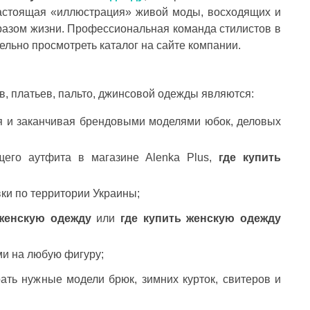
 настоящая «иллюстрация» живой моды, восходящих и
бразом жизни. Профессиональная команда стилистов в
ельно просмотреть каталог на сайте компании.
, платьев, пальто, джинсовой одежды являются:
ья и заканчивая брендовыми моделями юбок, деловых
щего аутфита в магазине Alenka Plus,
где купить
ки по территории Украины;
 женскую одежду
или
где купить женскую одежду
и на любую фигуру;
ать нужные модели брюк, зимних курток, свитеров и
ОНОВІ ШОРТИ ТА БРЮКИ: ІДЕАЛЬНИЙ ВИБІР
ЯКІ КУПАЛЬНИКИ ЗАРАЗ У ТРЕН