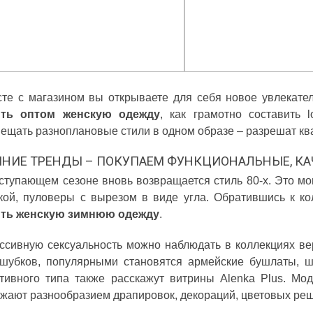
те с магазином вы открываете для себя новое увлекате
ить оптом женскую одежду
, как грамотно составить 
ещать разноплановые стили в одном образе – разрешат к
НИЕ ТРЕНДЫ – ПОКУПАЕМ ФУНКЦИОНАЛЬНЫЕ, КА
ступающем сезоне вновь возвращается стиль 80-х. Это мог
кой, пуловеры с вырезом в виде угла. Обратившись к ко
ить женскую зимнюю одежду
.
ссивную сексуальность можно наблюдать в коллекциях ве
шубков, популярными становятся армейские бушлаты, 
тивного типа также расскажут витрины Alenka Plus. Мо
жают разнообразием драпировок, декораций, цветовых ре