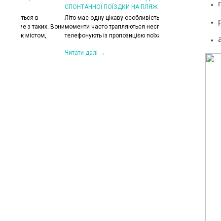
СПОНТАННОЇ ПОЇЗДКИ НА ПЛЯЖ
КОЛИ ЗРАНКУ СПЕКА,
ХОЧЕТЬСЯ КУРТКУ?
Літо має одну цікаву особливість — найкращі
их. Вони
моменти часто трапляються несподівано. Друзі
Цього літа погода ніб
,
телефонують із пропозицією поїхати на озеро,...
на готовність до сюрп
сонце і +30°C, після 
Читати далі →
Читати далі →