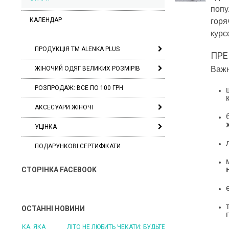
попу
КАЛЕНДАР
горя
курс
ПРОДУКЦІЯ ТМ ALENKA PLUS
ПРЕ
ЖІНОЧИЙ ОДЯГ ВЕЛИКИХ РОЗМІРІВ
Важн
РОЗПРОДАЖ: ВСЕ ПО 100 ГРН
АКСЕСУАРИ ЖІНОЧІ
УЦІНКА
ПОДАРУНКОВІ СЕРТИФІКАТИ
СТОРІНКА FACEBOOK
ОСТАННІ НОВИНИ
ЛІТО НЕ ЛЮБИТЬ ЧЕКАТИ: БУДЬТЕ ГОТОВІ ДО
ЛІТО, ЯКЕ ПОСТІЙНО