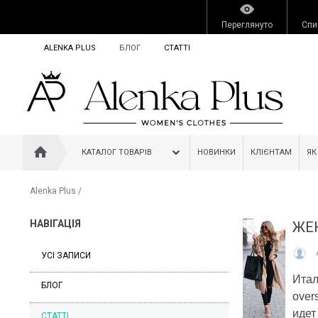
Переглянуто
Спи
ALENKA PLUS
БЛОГ
СТАТТІ
КАТАЛОГ ТОВАРІВ
НОВИНКИ
КЛІЄНТАМ
ЯК
Alenka Plus
/
НАВІГАЦІЯ
ЖЕ
УСІ ЗАПИСИ
Ита
БЛОГ
over
идет
СТАТТІ