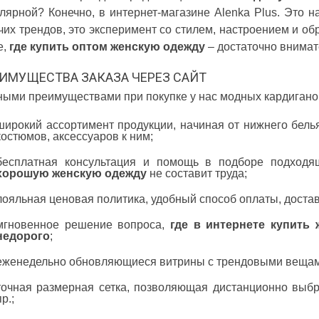
лярной? Конечно, в интернет-магазине Alenka Plus. Это
чих трендов, это эксперимент со стилем, настроением и о
е,
где купить оптом женскую одежду
– достаточно внимат
ИМУЩЕСТВА ЗАКАЗА ЧЕРЕЗ САЙТ
ыми преимуществами при покупке у нас модных кардиганов
широкий ассортимент продукции, начиная от нижнего бел
костюмов, аксессуаров к ним;
бесплатная консультация и помощь в подборе подходя
хорошую женскую одежду
не составит труда;
лояльная ценовая политика, удобный способ оплаты, достав
мгновенное решение вопроса,
где в интернете купить
недорого
;
еженедельно обновляющиеся витрины с трендовыми вещам
точная размерная сетка, позволяющая дистанционно выбр
пр.;
 ДИВУЄ: ЯК ОДЯГАТИСЯ,
КУПАЛЬНИК ІЗ НАКИДКОЮ ЧИ КУПАЛЬНИК ЗІ
ЛЬ