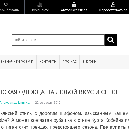
сок бажань
Порівняйте
Авторизуватися
Зареєструватися
 ВИЗНАЧИТИ РОЗМІР
КОНТАКТИ
ПРО НАС
ВІДГУКИ
НСКАЯ ОДЕЖДА НА ЛЮБОЙ ВКУС И СЕЗОН
Александр Цмыкал
22 февраля 2017
льянский стиль с дорогим шифоном, изысканным кашем
size? А может клетчатая рубашка в стиле Курта Кобейна и
 о гигантских трендах предстоящего сезона.
Где купить