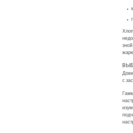
Хлоп
недо
зной
жарк
ВЫБ
Дове
с за
Гамм
наст
изум
подч
наст