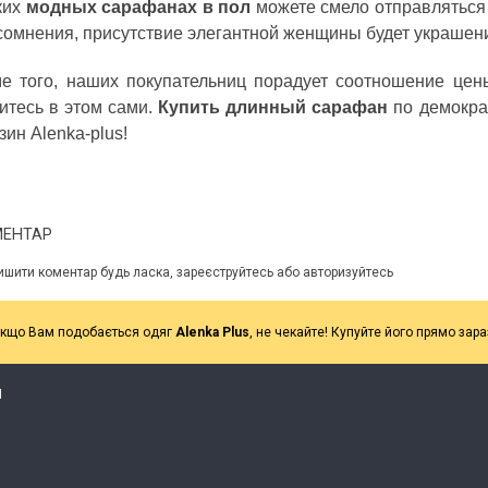
ких
модных сарафанах в пол
можете смело отправляться 
сомнения, присутствие элегантной женщины будет украшени
е того, наших покупательниц порадует соотношение цены
итесь в этом сами.
Купить длинный сарафан
по демокра
зин Alenka-plus!
МЕНТАР
ишити коментар будь ласка, зареєструйтесь або авторизуйтесь
кщо Вам подобається одяг
Alenka Plus
, не чекайте! Купуйте його прямо зара
Я