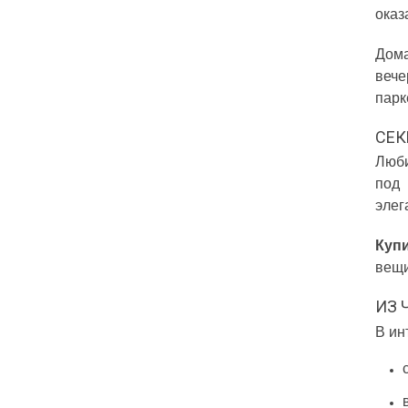
оказ
Дома
вече
парк
СЕК
Люби
под 
элег
Куп
вещи
ИЗ 
В ин