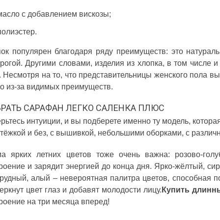
масло с добавлением вискозы;
полиэстер.
ок популярен благодаря ряду преимуществ: это натураль
рогой. Другими словами, изделия из хлопка, в том числе и
. Несмотря на то, что представительницы женского пола 
о из-за видимых преимуществ.
РАТЬ САРАФАН ЛЕГКО САЛЕНКА ПЛЮС
рьтесь интуиции, и вы подберете именно ту модель, котора
стёжкой и без, с вышивкой, небольшими оборками, с разли
а ярких летних цветов тоже очень важна: розово-голу
роение и зарядит энергией до конца дня. Ярко-жёлтый, си
рудный, алый – невероятная палитра цветов, способная п
еркнут цвет глаз и добавят молодости лицу.
Купить длинн
роение на три месяца вперед!