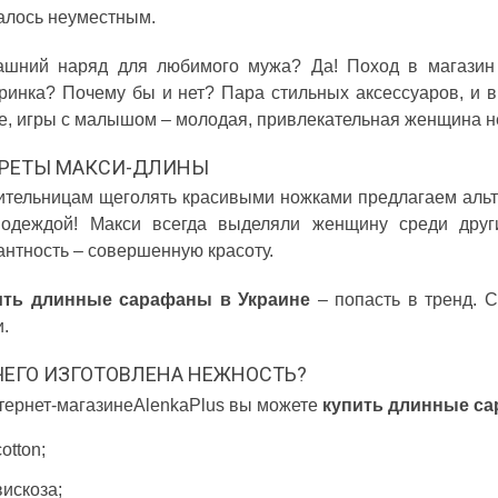
алось неуместным.
шний наряд для любимого мужа? Да! Поход в магазин 
ринка? Почему бы и нет? Пара стильных аксессуаров, и в
е, игры с малышом – молодая, привлекательная женщина н
РЕТЫ МАКСИ-ДЛИНЫ
тельницам щеголять красивыми ножками предлагаем альтер
одеждой! Макси всегда выделяли женщину среди друг
антность – совершенную красоту.
ить длинные сарафаны в Украине
– попасть в тренд. 
.
ЧЕГО ИЗГОТОВЛЕНА НЕЖНОСТЬ?
тернет-магазинеAlenkaPlus вы можете
купить длинные с
cotton;
вискоза;