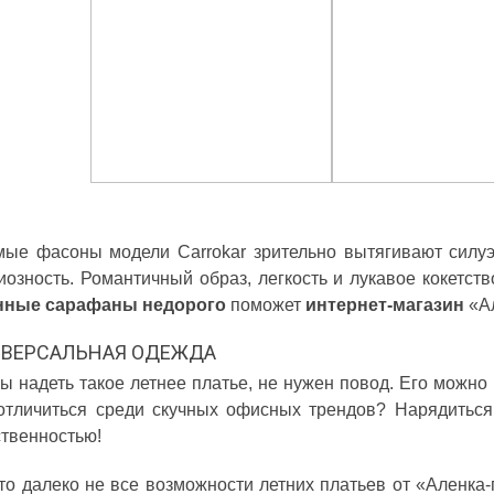
 А ВВЕЧЕРІ ВЖЕ
СПІДНИЦЕЮ: ЩО ОБРАТИ ЦЬОГО ЛІТА?
ДЛ
Літо — це час, коли хочеться почуватися легко,
У 
и вирішила перевірити всіх
впевнено та комфортно. Саме тому все більше
ли
ризів. Зранку світить
жінок звертають увагу не лише на купальники ,
ле
обіду приходить сильний...
а...
ль
Читати далі →
Чи
ые фасоны модели Carrokar зрительно вытягивают силуэт
иозность. Романтичный образ, легкость и лукавое кокетст
нные сарафаны недорого
поможет
интернет-магазин
«Ал
ВЕРСАЛЬНАЯ ОДЕЖДА
ы надеть такое летнее платье, не нужен повод. Его можно 
отличиться среди скучных офисных трендов? Нарядиться
твенностью!
то далеко не все возможности летних платьев от «Аленка-