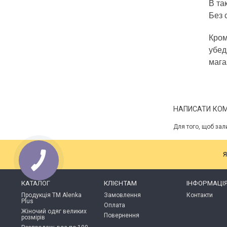
В та
Без 
Кром
убед
мага
НАПИСАТИ КО
Для того, щоб зал
Я
КАТАЛОГ
КЛІЄНТАМ
ІНФОРМАЦІ
Продукція ТМ Alenka
Замовлення
Контакти
Plus
Оплата
Жіночий одяг великих
Повернення
розмірів