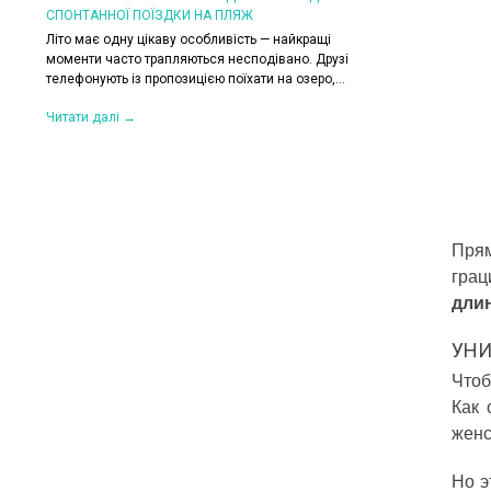
СПОНТАННОЇ ПОЇЗДКИ НА ПЛЯЖ
КОЛИ ЗРАНКУ СПЕКА,
ХОЧЕТЬСЯ КУРТКУ?
Літо має одну цікаву особливість — найкращі
их. Вони
моменти часто трапляються несподівано. Друзі
Цього літа погода ніб
,
телефонують із пропозицією поїхати на озеро,...
на готовність до сюрп
сонце і +30°C, після 
Читати далі →
Читати далі →
Прям
грац
дли
УНИ
Чтоб
Как 
женс
Но э