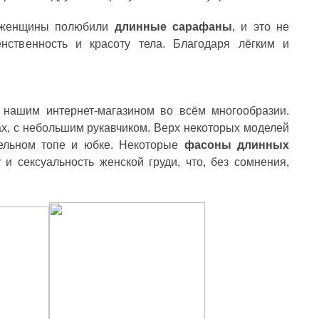
о женщины полюбили
длинные сарафаны
, и это не
нственность и красоту тела. Благодаря лёгким и
 нашим интернет-магазином во всём многообразии.
ах, с небольшим рукавчиком. Верх некоторых моделей
дельном топе и юбке. Некоторые
фасоны длинных
 и сексуальность женской груди, что, без сомнения,
ОНОВІ ШОРТИ ТА БРЮКИ: ІДЕАЛЬНИЙ ВИБІР
ЯКІ КУПАЛЬНИКИ ЗАРАЗ У ТРЕН