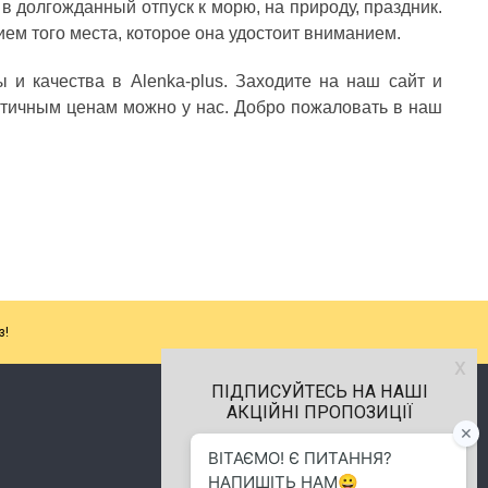
в долгожданный отпуск к морю, на природу, праздник.
ем того места, которое она удостоит вниманием.
 и качества в Alenka-plus. Заходите на наш сайт и
тичным ценам можно у нас. Добро пожаловать в наш
з!
х
ПІДПИСУЙТЕСЬ НА НАШІ
АКЦІЙНІ ПРОПОЗИЦІЇ
м.Хмельницький
(096) 484-01-01
info.alenkaplus@gmail.com