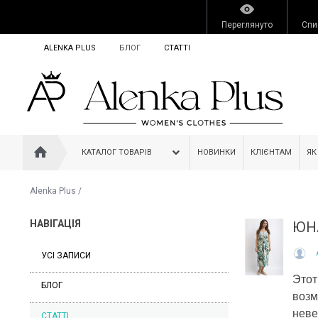
Переглянуто
Спи
ALENKA PLUS
БЛОГ
СТАТТІ
КАТАЛОГ ТОВАРІВ
НОВИНКИ
КЛІЄНТАМ
ЯК
Alenka Plus
/
НАВІГАЦІЯ
ЮН
УСІ ЗАПИСИ
Этот
БЛОГ
возм
неве
СТАТТІ