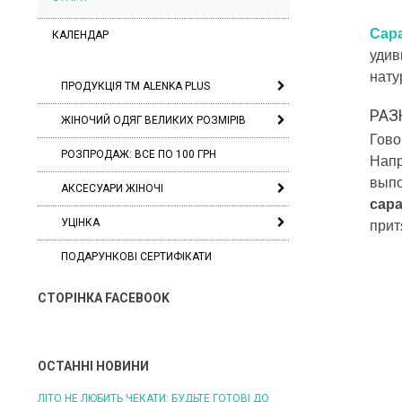
Сар
КАЛЕНДАР
удив
нату
ПРОДУКЦІЯ ТМ ALENKA PLUS
РАЗ
ЖІНОЧИЙ ОДЯГ ВЕЛИКИХ РОЗМІРІВ
Гово
РОЗПРОДАЖ: ВСЕ ПО 100 ГРН
Нап
выпо
АКСЕСУАРИ ЖІНОЧІ
сар
УЦІНКА
прит
ПОДАРУНКОВІ СЕРТИФІКАТИ
СТОРІНКА FACEBOOK
ОСТАННІ НОВИНИ
ЛІТО НЕ ЛЮБИТЬ ЧЕКАТИ: БУДЬТЕ ГОТОВІ ДО
ЛІТО, ЯКЕ ПОСТІЙНО