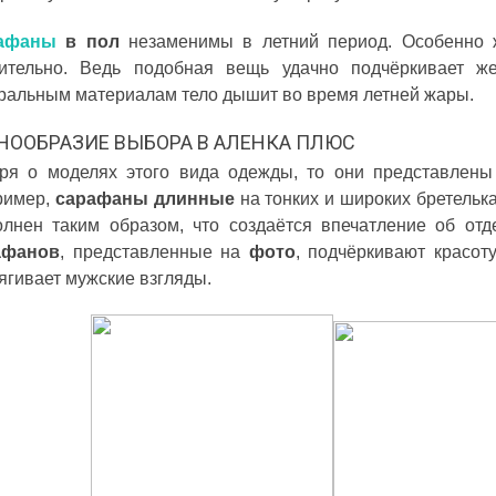
афаны
в пол
незаменимы в летний период. Особенн
ительно. Ведь подобная вещь удачно подчёркивает же
ральным материалам тело дышит во время летней жары.
НООБРАЗИЕ ВЫБОРА В АЛЕНКА ПЛЮС
ря о моделях этого вида одежды, то они представлены
ример,
сарафаны длинные
на тонких и широких бретельк
лнен таким образом, что создаётся впечатление об от
афанов
, представленные на
фото
, подчёркивают красоту
ягивает мужские взгляды.
 ДИВУЄ: ЯК ОДЯГАТИСЯ,
КУПАЛЬНИК ІЗ НАКИДКОЮ ЧИ КУПАЛЬНИК ЗІ
ЛЬ