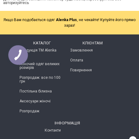
авторизуйтесь
Якщо Вам подобається одяг
Alenka Plus
, не чекайте! Купуйте його прямо
зараз!
КАТАЛОГ
КЛІЄНТАМ
Продукція ТМ Alenka
Замовлення
Plus
Оплата
Жіночий одяг великих
розмірів
Повернення
Розпродаж: все по 100
грн
Постільна білизна
Аксесуари жіночі
Розпродаж
ІНФОРМАЦІЯ
Контакти