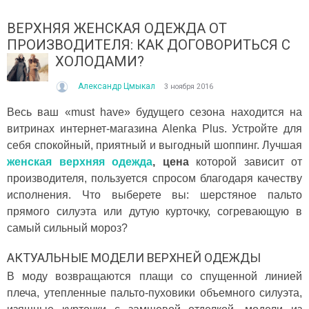
ВЕРХНЯЯ ЖЕНСКАЯ ОДЕЖДА ОТ
ПРОИЗВОДИТЕЛЯ: КАК ДОГОВОРИТЬСЯ С
ХОЛОДАМИ?
Александр Цмыкал
3 ноября 2016
Весь ваш «must have» будущего сезона находится на
витринах интернет-магазина Alenka Plus. Устройте для
ІТО, ЯКЕ ПОСТІЙНО ДИВУЄ: ЯК ОДЯГАТИСЯ,
КУПАЛЬНИК ІЗ НАКИДКОЮ 
себя спокойный, приятный и выгодный шоппинг. Лучшая
ОЛИ ЗРАНКУ СПЕКА, А ВВЕЧЕРІ ВЖЕ ХОЧЕТЬСЯ
СПІДНИЦЕЮ: ЩО ОБРАТИ ЦЬ
УРТКУ?
женская верхняя одежда
, цена
которой зависит от
Літо — це час, коли хочетьс
ього літа погода ніби вирішила перевірити всіх на
впевнено та комфортно. Са
производителя, пользуется спросом благодаря качеству
отовність до сюрпризів. Зранку світить сонце і
жінок звертають увагу не лиш
исполнения. Что выберете вы: шерстяное пальто
30°C, після обіду приходить сильний...
прямого силуэта или дутую курточку, согревающую в
Читати далі →
итати далі →
самый сильный мороз?
АКТУАЛЬНЫЕ МОДЕЛИ ВЕРХНЕЙ ОДЕЖДЫ
В моду возвращаются плащи со спущенной линией
плеча, утепленные пальто-пуховики объемного силуэта,