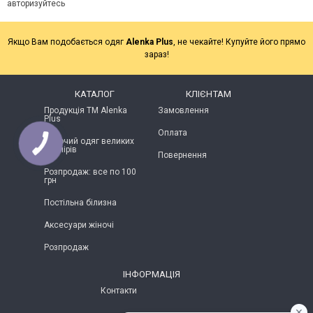
авторизуйтесь
Якщо Вам подобається одяг
Alenka Plus
, не чекайте! Купуйте його прямо
зараз!
КАТАЛОГ
КЛІЄНТАМ
Продукція ТМ Alenka
Замовлення
Plus
Оплата
Жіночий одяг великих
розмірів
Повернення
Розпродаж: все по 100
грн
Постільна білизна
Аксесуари жіночі
Розпродаж
ІНФОРМАЦІЯ
Контакти