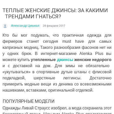
ТЕПЛЫЕ ЖЕНСКИЕ ДЖИНСЫ: ЗА КАКИМИ
ТРЕНДАМИ ГНАТЬСЯ?
Александр Цмыкал
28 февраля 2017
Кто бы мог подумать, что практичная одежда для
фермеров станет сегодня must have для самых
капризных модниц. Такого разнообразия фасонов нет ни
ІТО, ЯКЕ ПОСТІЙНО ДИВУЄ: ЯК ОДЯГАТИСЯ,
КУПАЛЬНИК ІЗ НАКИДКОЮ 
у одних брюк. В интернет-магазине Alenka Plus вы
ОЛИ ЗРАНКУ СПЕКА, А ВВЕЧЕРІ ВЖЕ ХОЧЕТЬСЯ
СПІДНИЦЕЮ: ЩО ОБРАТИ ЦЬ
УРТКУ?
можете купить
утепленные
джинсы
женские недорого
Літо — це час, коли хочетьс
ього літа погода ніби вирішила перевірити всіх на
впевнено та комфортно. Са
и с доставкой на дом. Для зимы не обязательно
отовність до сюрпризів. Зранку світить сонце і
жінок звертають увагу не лиш
«укутываться» в спортивные дутые штаны с флисовой
30°C, після обіду приходить сильний...
подкладкой, шерстяные леггинсы. Достаточно
Читати далі →
итати далі →
примерить модные вещи из денима со всевозможными
нашивками, вставками, оригинальной отделкой.
ПОПУЛЯРНЫЕ МОДЕЛИ
Однажды Ливай Страусс изобрел, а мода сохранила этот