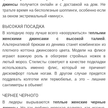
джинсы
получится онлайн и с доставкой на дом. Не
тратьте время на бесполезные шоппинги, особенно если
за окном экстремальный «минус».
ВЫСОКАЯ ПОСАДКА
В холодную пору лучше всего «вооружиться» т
еплыми
женскими джинсами с высокой талией
.
Альтернативой брюкам из денима станет комбинезон из
плотного коттона джинсового цвета. Модели на флисе
играют важную роль в обогреве стройных ножек в
лютый мороз. Стилисты советуют в качестве подкладки
использовать именно флис, который не причинит
дискомфорт голым ногам. В другом случае придется
поддевать колготки или термобелье, а это – лишние
сантиметры в объеме!
ЧЕРНЕЕ ЧЕРНОГО
В лидеры вырываются
теплые женские черные
джинсы
. Не так любима морская палитра, как иссине-