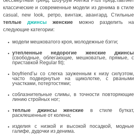
бессмертный тренд. Шоу-рум Alenka Plus представляет
классические и современные модели из денима в стиле
casual, new look, ретро, винтаж, авангард. Стильные
теплые
джинсы
женские
можно разделить на
следующие категории:
модели мешковатого кроя, молодежные бэгги;
утепленные недорогие женские джинсы
(свободные, облегающие, мешковатые, прямые, с
приставкой Regular fit);
boyfriend’ы со слегка зауженным к низу силуэтом,
часто подвернутые на щиколотке, с рваными
участками, потертостями;
соблазнительные слимы, в точности повторяющие
линию стройных ног;
теплые джинсы женские
в стиле буткат,
расклешенные от колена;
изделия с низкой и высокой посадкой, модные
галифе, дудочки из денима.