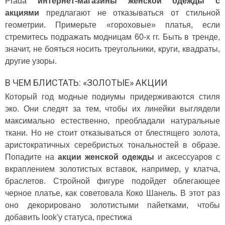
Prada
интернет-магазины женской одежды с
акциями
предлагают не отказываться от стильной
геометрии. Примерьте «гороховые» платья, если
стремитесь подражать модницам 60-х гг. Быть в тренде,
значит, не бояться носить треугольники, круги, квадраты,
другие узоры.
В ЧЕМ БЛИСТАТЬ: «ЗОЛОТЫЕ» АКЦИИ
Который год модные подиумы придерживаются стиля
эко. Они следят за тем, чтобы их линейки выглядели
максимально естественно, преобладали натуральные
ткани. Но не стоит отказываться от блестящего золота,
аристократичных серебристых тональностей в образе.
Попадите на
акции женской одежды
и аксессуаров с
вкраплением золотистых вставок, например, у клатча,
браслетов. Стройной фигуре подойдет облегающее
черное платье, как советовала Коко Шанель. В этот раз
оно декорировано золотистыми пайетками, чтобы
добавить look'у статуса, престижа