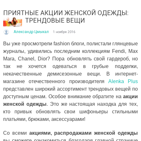
ПРИЯТНЫЕ АКЦИИ ЖЕНСКОЙ ОДЕЖДЫ:
ТРЕНДОВЫЕ ВЕЩИ
Александр Цмыкал
1 ноября 2016
Вы уже просмотрели fashion блоги, полистали глянцевые
журналы, удивились последним коллекциям Fendi, Max
Mara, Chanel, Dior? Пора обновлять свой гардероб, но
ІТО, ЯКЕ ПОСТІЙНО ДИВУЄ: ЯК ОДЯГАТИСЯ,
КУПАЛЬНИК ІЗ НАКИДКОЮ 
так не хочется одеваться в грубые подделки,
ОЛИ ЗРАНКУ СПЕКА, А ВВЕЧЕРІ ВЖЕ ХОЧЕТЬСЯ
СПІДНИЦЕЮ: ЩО ОБРАТИ ЦЬ
УРТКУ?
некачественные демисезонные вещи. В интернет-
Літо — це час, коли хочетьс
ього літа погода ніби вирішила перевірити всіх на
впевнено та комфортно. Са
магазине отечественного производителя
Alenka Plus
отовність до сюрпризів. Зранку світить сонце і
жінок звертають увагу не лиш
представлен широкий ассортимент трендовых вещей по
30°C, після обіду приходить сильний...
доступным ценам. Особое внимание обратите на
акции
Читати далі →
итати далі →
женской одежды
. Это же настоящая находка для тех,
кто привык обновлять свои шифоньеры стильными
платьями, брюками, аксессуарами!
Со всеми
акциями, распродажами женской одежды
вы сможете ознакомиться благодаря главной странице