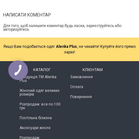
НАПИСАТИ КОМЕНТАР
Для того, щоб залишити коментар будь ласка, зареєструйтесь або
авторизуйтесь
Якщо Вам подобається одяг
Alenka Plus
, не чекайте! Купуйте його прямо
зараз!
КАТАЛОГ
КЛІЄНТАМ
Продукція ТМ Alenka
Замовлення
Plus
Оплата
Жіночий одяг великих
розмірів
Повернення
Розпродаж: все по 100
грн
Постільна білизна
Аксесуари жіночі
Розпродаж