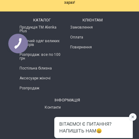
зараз!
КАТАЛОГ
КЛІЄНТАМ
Продукція ТМ Alenka
Замовлення
Plus
Оплата
Жіночий одяг великих
розмірів
Повернення
Розпродаж: все по 100
грн
Постільна білизна
Аксесуари жіночі
Розпродаж
ІНФОРМАЦІЯ
Контакти
м.Хмельницький