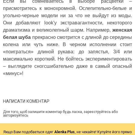
Если вы сомневаетесь в выборе расцветки –
присмотритесь к монохромной. Ослепительно-белые и
угольно-черные модели ни за что не выйдут из моды.
Они добавляют look'у экстравагантности, некоторого
драматизма и великолепный шарм. Например,
женская
белая шуба
прекрасно смотрится с длиной до середины
колена или чуть ниже. В черном исполнении стоит
«поиграться» длиной рукава: до запястья, 3/4 или
максимально короткий. Не бойтесь экспериментировать
– выглядите сногсшибательно даже в самый опасный
«минус»!
НАПИСАТИ КОМЕНТАР
Для того, щоб залишити коментар будь ласка, зареєструйтесь або
авторизуйтесь
Якщо Вам подобається одяг
Alenka Plus
, не чекайте! Купуйте його прямо