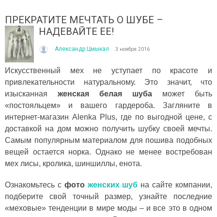
ПРЕКРАТИТЕ МЕЧТАТЬ О ШУБЕ –
НАДЕВАЙТЕ ЕЕ!
Александр Цмыкал
3 ноября 2016
Искусственный мех не уступает по красоте и
привлекательности натуральному. Это значит, что
изысканная
женская белая шуба
может быть
ІТО, ЯКЕ ПОСТІЙНО ДИВУЄ: ЯК ОДЯГАТИСЯ,
КУПАЛЬНИК ІЗ НАКИДКОЮ 
ОЛИ ЗРАНКУ СПЕКА, А ВВЕЧЕРІ ВЖЕ ХОЧЕТЬСЯ
СПІДНИЦЕЮ: ЩО ОБРАТИ ЦЬ
«постояльцем» и вашего гардероба. Загляните в
УРТКУ?
Літо — це час, коли хочетьс
интернет-магазин Alenka Plus, где по выгодной цене, с
ього літа погода ніби вирішила перевірити всіх на
впевнено та комфортно. Са
доставкой на дом можно получить шубку своей мечты.
отовність до сюрпризів. Зранку світить сонце і
жінок звертають увагу не лиш
Самым популярным материалом для пошива подобных
30°C, після обіду приходить сильний...
Читати далі →
вещей остается норка. Однако не менее востребован
итати далі →
мех лисы, кролика, шиншиллы, енота.
Ознакомьтесь с
фото
женских шуб
на сайте компании,
подберите свой точный размер, узнайте последние
«меховые» тенденции в мире моды – и все это в одном