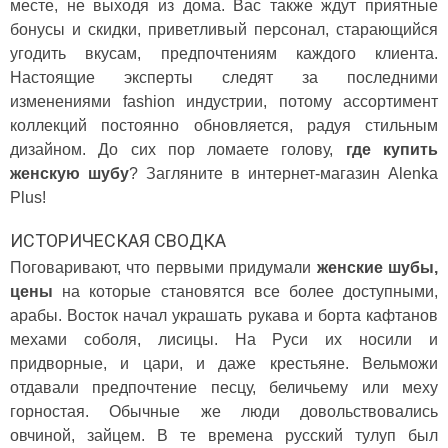
месте, не выходя из дома. Вас также ждут приятные
бонусы и скидки, приветливый персонал, старающийся
угодить вкусам, предпочтениям каждого клиента.
Настоящие эксперты следят за последними
изменениями fashion индустрии, потому ассортимент
коллекций постоянно обновляется, радуя стильным
дизайном. До сих пор ломаете голову,
где купить
женскую шубу
? Загляните в интернет-магазин Alenka
Plus!
ИСТОРИЧЕСКАЯ СВОДКА
Поговаривают, что первыми придумали
женские шубы,
цены
на которые становятся все более доступными,
арабы. Восток начал украшать рукава и борта кафтанов
мехами соболя, лисицы. На Руси их носили и
придворные, и цари, и даже крестьяне. Вельможи
отдавали предпочтение песцу, беличьему или меху
горностая. Обычные же люди довольствовались
овчиной, зайцем. В те времена русский тулуп был