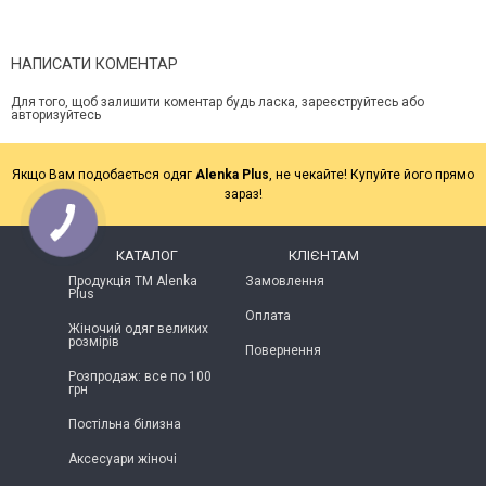
НАПИСАТИ КОМЕНТАР
Для того, щоб залишити коментар будь ласка, зареєструйтесь або
авторизуйтесь
Якщо Вам подобається одяг
Alenka Plus
, не чекайте! Купуйте його прямо
зараз!
КАТАЛОГ
КЛІЄНТАМ
Продукція ТМ Alenka
Замовлення
Plus
Оплата
Жіночий одяг великих
розмірів
Повернення
Розпродаж: все по 100
грн
Постільна білизна
Аксесуари жіночі