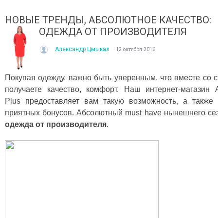
НОВЫЕ ТРЕНДЫ, АБСОЛЮТНОЕ КАЧЕСТВО:
ОДЕЖДА ОТ ПРОИЗВОДИТЕЛЯ
Александр Цмыкал
12 октября 2016
Покупая одежду, важно быть уверенным, что вместе со 
получаете качество, комфорт. Наш интернет-магазин 
ІТО, ЯКЕ ПОСТІЙНО ДИВУЄ: ЯК ОДЯГАТИСЯ,
КУПАЛЬНИК ІЗ НАКИДКОЮ 
Plus предоставляет вам такую возможность, а также
ОЛИ ЗРАНКУ СПЕКА, А ВВЕЧЕРІ ВЖЕ ХОЧЕТЬСЯ
СПІДНИЦЕЮ: ЩО ОБРАТИ ЦЬ
УРТКУ?
приятных бонусов. Абсолютный must have нынешнего се
Літо — це час, коли хочетьс
ього літа погода ніби вирішила перевірити всіх на
впевнено та комфортно. Са
одежда от производителя
.
отовність до сюрпризів. Зранку світить сонце і
жінок звертають увагу не лиш
30°C, після обіду приходить сильний...
Читати далі →
итати далі →