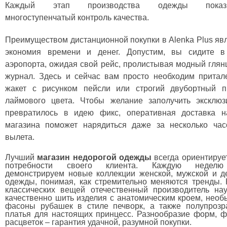
Каждый этап производства одежды показы
многоступенчатый контроль качества.
Преимуществом дистанционной покупки в Alenka Plus яв
экономия времени и денег. Допустим, вы сидите в
аэропорта, ожидая свой рейс, пролистывая модный гля
журнал. Здесь и сейчас вам просто необходим прита
жакет с рисунком пейсли или строгий двубортный п
лаймового цвета. Чтобы желание заполучить эксклюз
превратилось в идею фикс, оперативная доставка н
магазина поможет нарядиться даже за несколько час
вылета.
Лучший
магазин недорогой одежды
всегда ориентируе
потребности своего клиента. Каждую неде
демонстрируем новые коллекции женской, мужской и д
одежды, понимая, как стремительно меняются тренды.
классических вещей отечественный производитель на
качественно шить изделия с анатомическим кроем, нео
фасоны рубашек в стиле печворк, а также полупрозр
платья для настоящих принцесс. Разнообразие форм, ф
расцветок – гарантия удачной, разумной покупки.