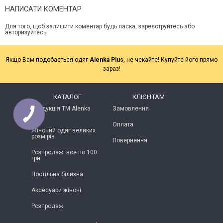
НАПИСАТИ КОМЕНТАР
Для того, щоб залишити коментар будь ласка, зареєструйтесь або
авторизуйтесь
Якщо Вам подобається одяг
Alenka Plus
, не чекайте! Купуйте його прямо
зараз!
КАТАЛОГ
КЛІЄНТАМ
Продукція ТМ Alenka
Замовлення
Plus
Оплата
Жіночий одяг великих
розмірів
Повернення
Розпродаж: все по 100
грн
Постільна білизна
Аксесуари жіночі
Розпродаж