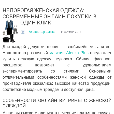
НЕДОРОГАЯ ЖЕНСКАЯ ОДЕЖДА:
СОВРЕМЕННЫЕ ОНЛАЙН ПОКУПКИ В
ОДИН КЛИК
Александр Цмыкал
14 октября 2016
Для каждой девушки шопинг – любимейшее занятие.
ІТО, ЯКЕ ПОСТІЙНО ДИВУЄ: ЯК ОДЯГАТИСЯ,
КУПАЛЬНИК ІЗ НАКИДКОЮ 
Наш оптово-розничный
магазин Alenka Plus
предлагает
ОЛИ ЗРАНКУ СПЕКА, А ВВЕЧЕРІ ВЖЕ ХОЧЕТЬСЯ
СПІДНИЦЕЮ: ЩО ОБРАТИ ЦЬ
УРТКУ?
купить женскую одежду недорого. Обилие фасонов,
Літо — це час, коли хочетьс
ього літа погода ніби вирішила перевірити всіх на
впевнено та комфортно. Са
расцветок позволяет с удовольствием
отовність до сюрпризів. Зранку світить сонце і
жінок звертають увагу не лиш
экспериментировать со стилями. Основными
30°C, після обіду приходить сильний...
отличительными особенностями женской одежды от
Читати далі →
итати далі →
производителя оказались: высокое качество продукции,
соответсвие модным трендам и доступная цена.
ОСОБЕННОСТИ ОНЛАЙН ВИТРИНЫ С ЖЕНСКОЙ
ОДЕЖДОЙ
У нас вы сможете одеться в вечерние платья по случаю